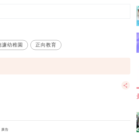
德濂幼稚園
正向教育
廣告