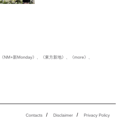
《NM+新Monday》
、
《東方新地》
、
《more》
、
/
/
Contacts
Disclaimer
Privacy Policy