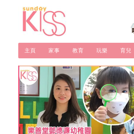
主頁
家事
教育
玩樂
育兒