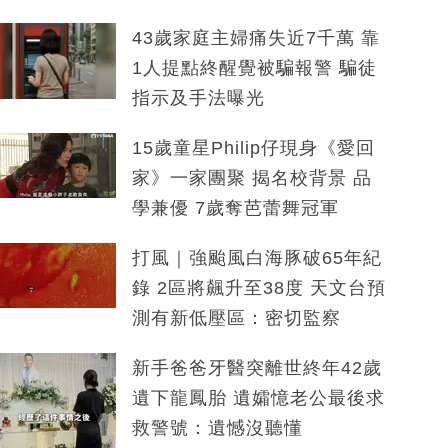
43歲家庭主婦痛失近7千萬 靠
1人提點終醒覺被騙報警 騙徒
指示及手法曝光
15歲童星Philip仔現身《愛回
家》一家團聚 揭名校背景 品
學兼優 7歲奪芭蕾舞冠軍
打風｜強颱風白海豚破65年紀
錄 2區將飆升至38度 天文台預
測有新低壓區：密切監察
新手爸爸牙醫突離世終年42歲
遺下龍鳳胎 遺孀憶老公最後求
救警號：遺憾沒聽懂