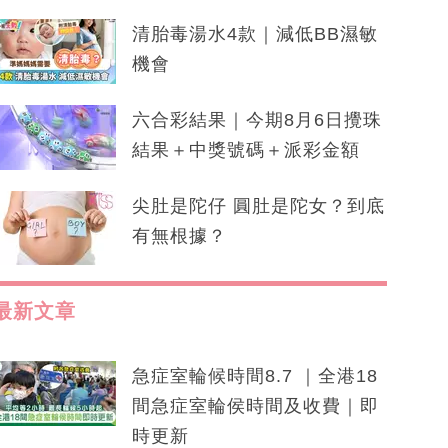
清胎毒湯水4款｜減低BB濕敏
機會
六合彩結果｜今期8月6日攪珠
結果＋中獎號碼＋派彩金額
尖肚是陀仔 圓肚是陀女？到底
有無根據？
最新文章
急症室輪候時間8.7 ｜全港18
間急症室輪侯時間及收費｜即
時更新