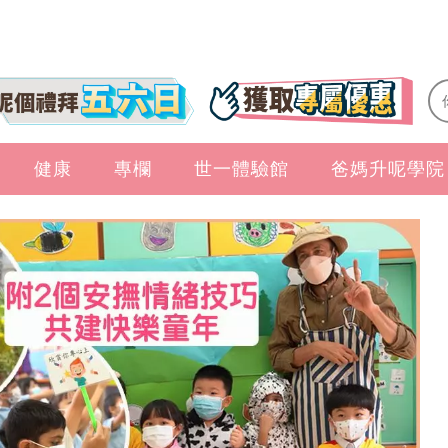
健康
專欄
世一體驗館
爸媽升呢學院