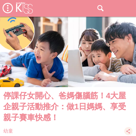
停課仔女開心、爸媽傷腦筋！4大屋
企親子活動推介：做1日媽媽、享受
親子賽車快感！
幼童