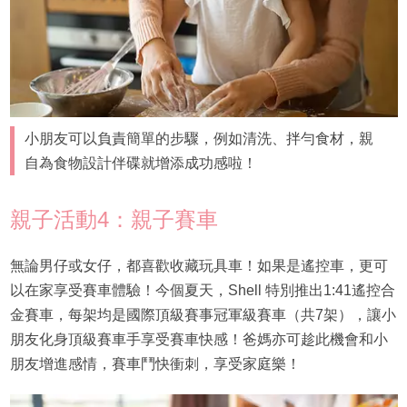
小朋友可以負責簡單的步驟，例如清洗、拌勻食材，親
自為食物設計伴碟就增添成功感啦！
親子活動4：親子賽車
無論男仔或女仔，都喜歡收藏玩具車！如果是遙控車，更可
以在家享受賽車體驗！今個夏天，Shell 特別推出1:41遙控合
金賽車，每架均是國際頂級賽事冠軍級賽車（共7架），讓小
朋友化身頂級賽車手享受賽車快感！爸媽亦可趁此機會和小
朋友增進感情，賽車鬥快衝刺，享受家庭樂！