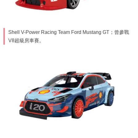
Shell V-Power Racing Team Ford Mustang GT；曾參戰
V8超級房車賽。