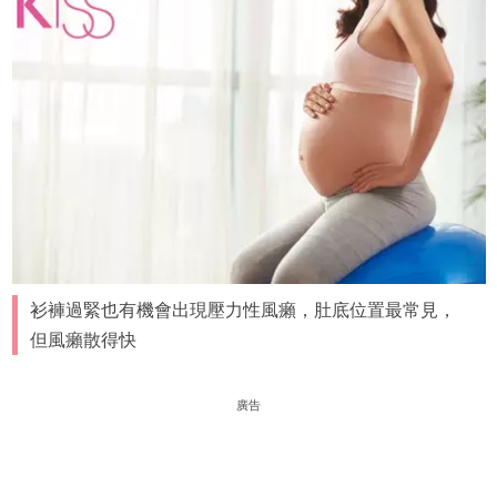
衫褲過緊也有機會出現壓力性風癩，肚底位置最常見，
但風癩散得快
廣告