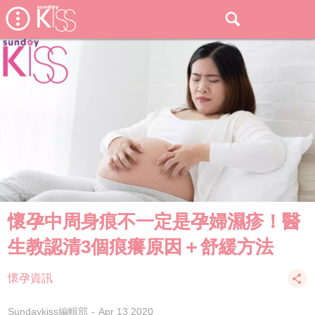
懷孕中周身痕不一定是孕婦濕疹！醫
生教認清3個痕癢原因＋舒緩方法
懷孕資訊
Sundaykiss編輯部
Apr 13 2020