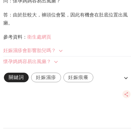
問：懷孕媽媽容易出風癩？
答：由於肚較大，褲頭位會緊，因此有機會在肚底位置出風
癩。
參考資料：
衛生處網頁
妊娠濕疹會影響胎兒嗎？
懷孕媽媽容易出風癩？
關鍵詞
妊娠濕疹
妊娠痕癢
敏感性皮炎
壓力性風癩