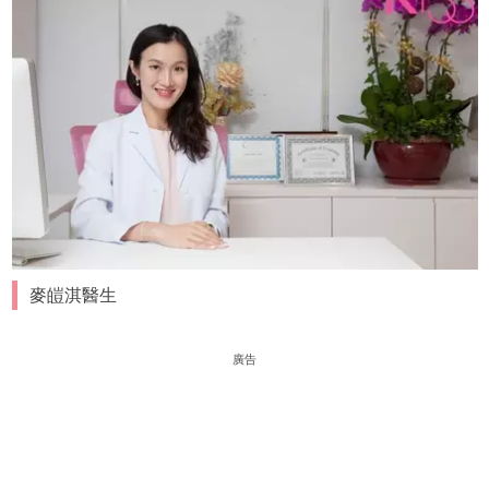
麥皚淇醫生
廣告