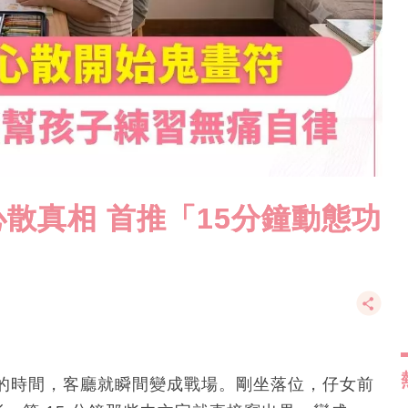
散真相 首推「15分鐘動態功
的時間，客廳就瞬間變成戰場。剛坐落位，仔女前