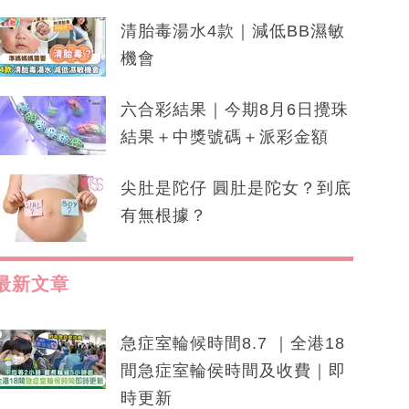
清胎毒湯水4款｜減低BB濕敏
機會
六合彩結果｜今期8月6日攪珠
結果＋中獎號碼＋派彩金額
尖肚是陀仔 圓肚是陀女？到底
有無根據？
最新文章
急症室輪候時間8.7 ｜全港18
間急症室輪侯時間及收費｜即
時更新