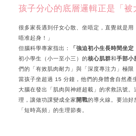
孩子分心的底層邏輯正是「被
很多家長遇到仔女心散、坐唔定，直覺就是用「
唔准起身！」
但腦科學專家指出：
「強迫初小生長時間坐定
初小學生（小一至小三）的
核心肌群
和
手部小
們的「有效肌肉耐力」與「深度專注力」極限
當孩子坐超過 15 分鐘，他們的身體會自然
大腦在發出「肌肉與神經超載」的求救訊號。
理，讓做功課變成全家
開戰
的導火線。要治好
「短時高頻」的生理節奏。