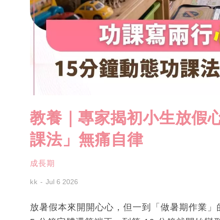
教養｜專家揭初小生放假心
課法」無痛自律
成長期
kk
Jul 6 2026
放暑假本來開開心心，但一到「做暑期作業」