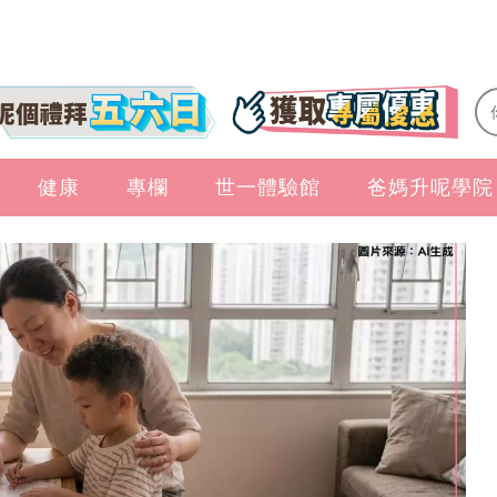
健康
專欄
世一體驗館
爸媽升呢學院