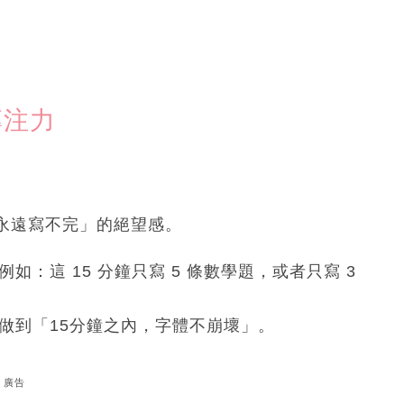
專注力
永遠寫不完」的絕望感。
：這 15 分鐘只寫 5 條數學題，或者只寫 3
做到「15分鐘之內，字體不崩壞」。
廣告