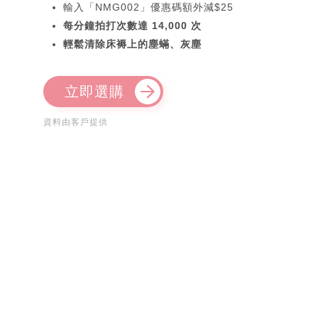
輸入「NMG002」優惠碼額外減$25
每分鐘拍打次數達 14,000 次
輕鬆清除床褥上的塵蟎、灰塵
立即選購
資料由客戶提供