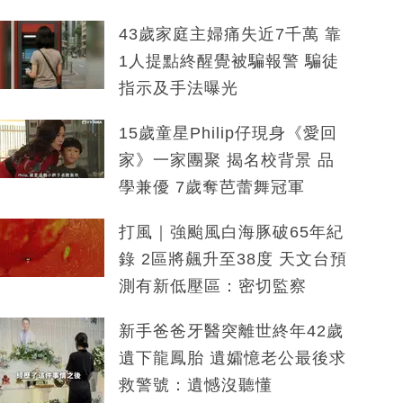
43歲家庭主婦痛失近7千萬 靠
1人提點終醒覺被騙報警 騙徒
指示及手法曝光
15歲童星Philip仔現身《愛回
家》一家團聚 揭名校背景 品
學兼優 7歲奪芭蕾舞冠軍
打風｜強颱風白海豚破65年紀
錄 2區將飆升至38度 天文台預
測有新低壓區：密切監察
新手爸爸牙醫突離世終年42歲
遺下龍鳳胎 遺孀憶老公最後求
救警號：遺憾沒聽懂