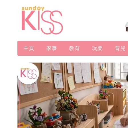
主頁
家事
教育
玩樂
育兒