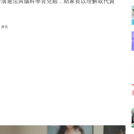
步溝通法與腦科學育兒觀，助家長以理解取代責
廣告