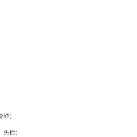
冷靜）
、失控）