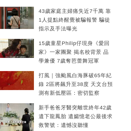
43歲家庭主婦痛失近7千萬 靠
1人提點終醒覺被騙報警 騙徒
指示及手法曝光
15歲童星Philip仔現身《愛回
家》一家團聚 揭名校背景 品
學兼優 7歲奪芭蕾舞冠軍
打風｜強颱風白海豚破65年紀
錄 2區將飆升至38度 天文台預
測有新低壓區：密切監察
新手爸爸牙醫突離世終年42歲
遺下龍鳳胎 遺孀憶老公最後求
救警號：遺憾沒聽懂