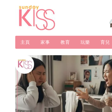
主頁
家事
教育
玩樂
育兒