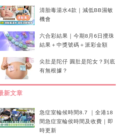
清胎毒湯水4款｜減低BB濕敏
機會
六合彩結果｜今期8月6日攪珠
結果＋中獎號碼＋派彩金額
尖肚是陀仔 圓肚是陀女？到底
有無根據？
最新文章
急症室輪候時間8.7 ｜全港18
間急症室輪侯時間及收費｜即
時更新