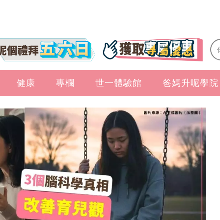
健康
專欄
世一體驗館
爸媽升呢學院