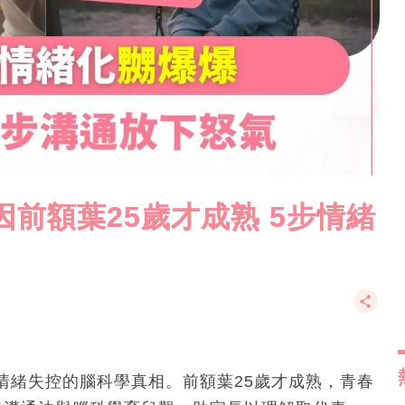
前額葉25歲才成熟 5步情緒
情緒失控的腦科學真相。前額葉25歲才成熟，青春