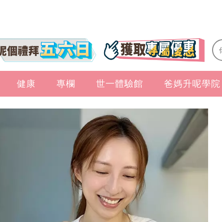
健康
專欄
世一體驗館
爸媽升呢學院