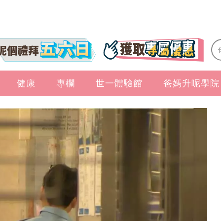
健康
專欄
世一體驗館
爸媽升呢學院