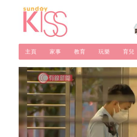
主頁
家事
教育
玩樂
育兒