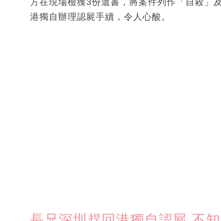
方在現場檢獲3份遺書，將案件列作「自殺」
港獨自辦理認屍手續，令人心酸。
長兄深圳趕回港獨自認屍 不