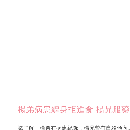
楊弟病患纏身拒進食 楊兄服
據了解，楊弟有病患紀錄，楊兄曾有自殺傾向