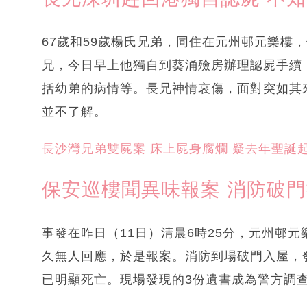
67歲和59歲楊氏兄弟，同住在元州邨元樂樓
兄，今日早上他獨自到葵涌殮房辦理認屍手續
括幼弟的病情等。長兄神情哀傷，面對突如其
並不了解。
長沙灣兄弟雙屍案 床上屍身腐爛 疑去年聖誕
保安巡樓聞異味報案 消防破
事發在昨日（11日）清晨6時25分，元州邨
久無人回應，於是報案。消防到場破門入屋，
已明顯死亡。現場發現的3份遺書成為警方調