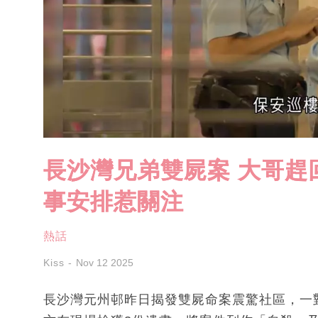
長沙灣兄弟雙屍案 大哥趕
事安排惹關注
熱話
Kiss
Nov 12 2025
長沙灣元州邨昨日揭發雙屍命案震驚社區，一