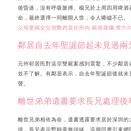
後昏迷，沒有呼吸脈搏。楊兄於上周四用啤酒
命，最終選擇一同離開人世，令人唏噓不已。
父母驚揭女兒倒斃西貢住所內 屍身腐爛 警方
鄰居自去年聖誕節起未見過兩
元州邨居民對這宗雙屍案感到震驚，不少鄰居
並不了解。有鄰居表示，自去年聖誕節後就未
聲。
離世弟弟遺書要求長兄處理後
離世兄弟相依為命，遺書透露要求居於深圳的
排，長兄表示暫時毫無頭緒，這個回應引來網