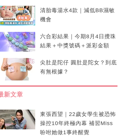
清胎毒湯水4款｜減低BB濕敏
機會
六合彩結果｜今期8月4日攪珠
結果＋中獎號碼＋派彩金額
尖肚是陀仔 圓肚是陀女？到底
有無根據？
最新文章
東張西望｜22歲女學生被恐怖
操控10年終極內幕 補習Miss
吩咐她做1事終醒覺