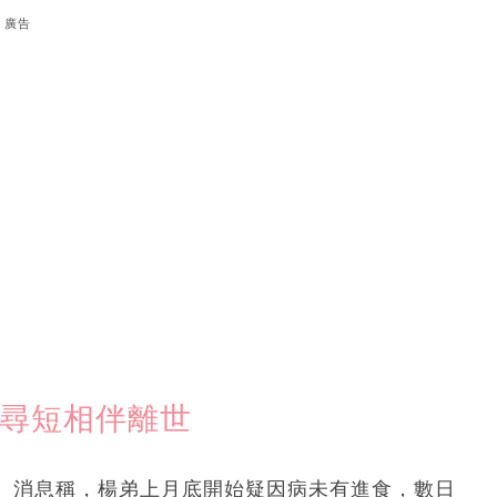
廣告
藥尋短相伴離世
。消息稱，楊弟上月底開始疑因病未有進食，數日