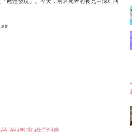
及「屍體發現」。今天，兩名死者的長兄由深圳回
廣告
知弟弟們事件詳情