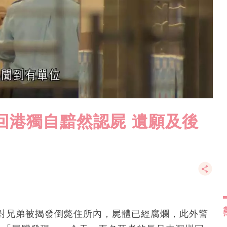
回港獨自黯然認屍 遺願及後
對兄弟被揭發倒斃住所內，屍體已經腐爛，此外警