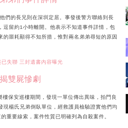
，他們的長兄則在深圳定居。事發後警方聯絡到長
，逗留約1小時離開。他表示不知道事件詳情，包
來的噩耗顯得不知所措，惟對兩名弟弟尋短的原因
起已失聯 三封遺書內容曝光
門揭雙屍慘劇
元樂樓保安巡樓期間，發現一單位傳出異味，拍門良
發現楊氏兄弟倒臥單位，經救護員檢驗證實他們均
查的重要線索，案件性質已明確列為自殺案件。