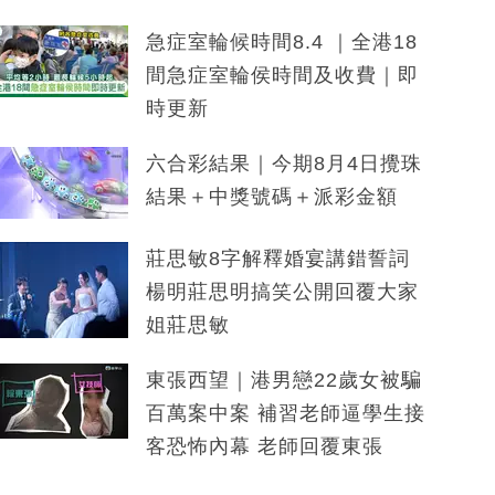
急症室輪候時間8.4 ｜全港18
間急症室輪侯時間及收費｜即
時更新
六合彩結果｜今期8月4日攪珠
結果＋中獎號碼＋派彩金額
莊思敏8字解釋婚宴講錯誓詞
楊明莊思明搞笑公開回覆大家
姐莊思敏
東張西望｜港男戀22歲女被騙
百萬案中案 補習老師逼學生接
客恐怖內幕 老師回覆東張