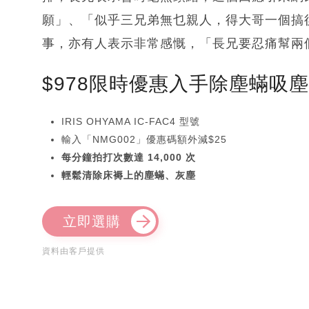
願」、「似乎三兄弟無乜親人，得大哥一個搞
事，亦有人表示非常感慨，「長兄要忍痛幫兩
$978限時優惠入手除塵蟎吸
IRIS OHYAMA IC-FAC4 型號
輸入「NMG002」優惠碼額外減$25
每分鐘拍打次數達 14,000 次
輕鬆清除床褥上的塵蟎、灰塵
立即選購
資料由客戶提供