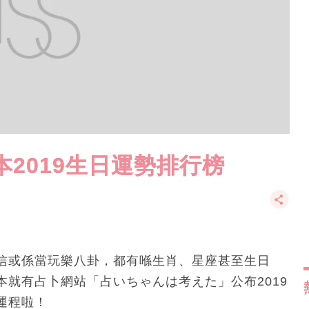
2019生日運勢排行榜
信或係當玩樂八卦，都有喺生肖、星座甚至生日
就有占卜網站「占いちゃんは考えた」公布2019
運程啦！