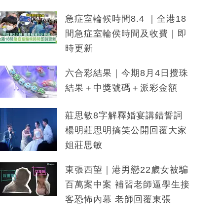
急症室輪候時間8.4 ｜全港18
間急症室輪侯時間及收費｜即
時更新
六合彩結果｜今期8月4日攪珠
結果＋中獎號碼＋派彩金額
莊思敏8字解釋婚宴講錯誓詞
楊明莊思明搞笑公開回覆大家
姐莊思敏
東張西望｜港男戀22歲女被騙
百萬案中案 補習老師逼學生接
客恐怖內幕 老師回覆東張