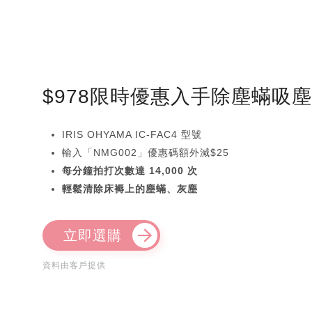
$978限時優惠入手除塵蟎吸
IRIS OHYAMA IC-FAC4 型號
輸入「NMG002」優惠碼額外減$25
每分鐘拍打次數達 14,000 次
輕鬆清除床褥上的塵蟎、灰塵
立即選購
資料由客戶提供