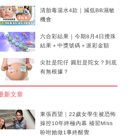
清胎毒湯水4款｜減低BB濕敏
機會
六合彩結果｜今期8月4日攪珠
結果＋中獎號碼＋派彩金額
尖肚是陀仔 圓肚是陀女？到底
有無根據？
最新文章
東張西望｜22歲女學生被恐怖
操控10年終極內幕 補習Miss
吩咐她做1事終醒覺