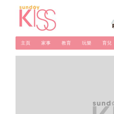
主頁
家事
教育
玩樂
育兒