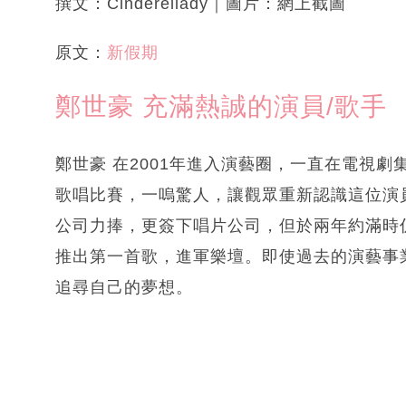
撰文：Cinderellady｜圖片：網上截圖
原文：
新假期
鄭世豪 充滿熱誠的演員/歌手
鄭世豪 在2001年進入演藝圈，一直在電視劇
歌唱比賽，一嗚驚人，讓觀眾重新認識這位演
公司力捧，更簽下唱片公司，但於兩年約滿時
推出第一首歌，進軍樂壇。即使過去的演藝事
追尋自己的夢想。