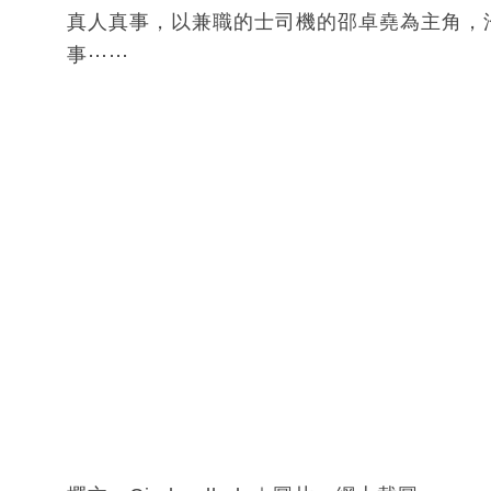
真人真事，以兼職的士司機的邵卓堯為主角，
事⋯⋯