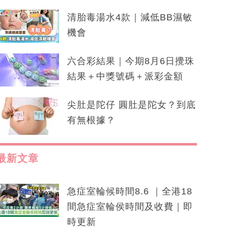
清胎毒湯水4款｜減低BB濕敏
機會
六合彩結果｜今期8月6日攪珠
結果＋中獎號碼＋派彩金額
尖肚是陀仔 圓肚是陀女？到底
有無根據？
最新文章
急症室輪候時間8.6 ｜全港18
間急症室輪侯時間及收費｜即
時更新