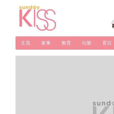
主頁
家事
教育
玩樂
育兒