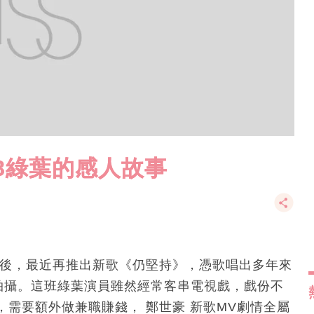
18綠葉的感人故事
》後，最近再推出新歌《仍堅持》，憑歌唱出多年來
拍攝。這班綠葉演員雖然經常客串電視戲，戲份不
需要額外做兼職賺錢， 鄭世豪 新歌MV劇情全屬