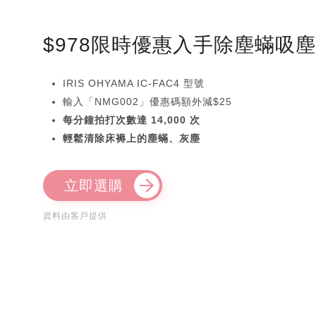
$978限時優惠入手除塵蟎吸
IRIS OHYAMA IC-FAC4 型號
輸入「NMG002」優惠碼額外減$25
每分鐘拍打次數達 14,000 次
輕鬆清除床褥上的塵蟎、灰塵
立即選購
資料由客戶提供