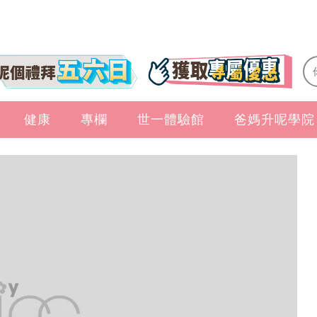
健康
專欄
世一體驗館
爸媽升呢學院