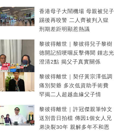
香港母子大鬧機場 母親被兒子
踢後再咬警 二人齊被判入獄
刑期差距明顯惹熱議
黎彼得離世｜黎彼得兒子黎樹
德開記招哽咽反擊傳聞 鍾志光
澄清2點 揭父子真實關係
黎彼得離世｜契仔黃宗澤低調
痛別契爺 多次低資助手術費
罕揭二人超越血緣父子情
黎彼得離世｜許冠傑親筆悼文
送別昔日拍檔 傳因1個女人兄
弟決裂30年 親解多年不和恩