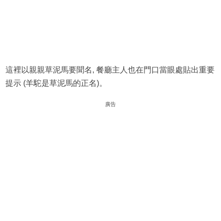
這裡以親親草泥馬要聞名, 餐廳主人也在門口當眼處貼出重要
提示 (羊駝是草泥馬的正名)。
廣告