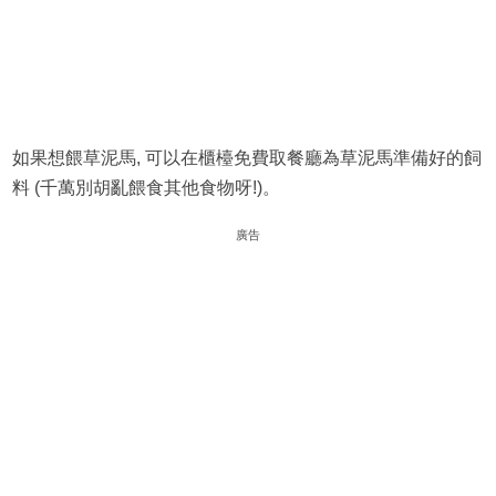
如果想餵草泥馬, 可以在櫃檯免費取餐廳為草泥馬準備好的飼
料 (千萬別胡亂餵食其他食物呀!)。
廣告