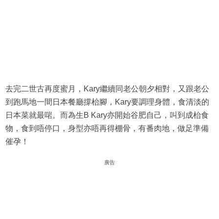
去完二世古再度蜜月，Kary繼續同老公朝夕相對，又跟老公
到跑馬地一間日本餐廳撐枱腳，Kary要調理身體，食清淡的
日本菜就最啱。而為生B Kary亦開始谷肥自己，叫到成枱食
物，食到唔停口，身型亦唔再得棚骨，有番肉地，做足準備
催孕！
廣告