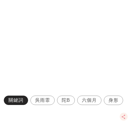
關鍵詞
吳雨霏
陀B
六個月
身形