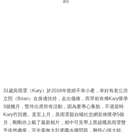
廣告
31歲吳雨霏（Kary）於2016年曾經不幸小產，幸好有老公洪
立熙（Brian）在身邊扶持，走出傷痛，而早前有傳Kary懷孕
3個幾月，暫停出席所有活動，因為要專心養胎，不過當時
Kary冇回應。直至上月，吳雨霏親自喺社交網宣佈懷孕5個
月，剛剛亦上載了最新相片，相中可見帶上黑超嘅吳雨霏雙
手依然纖瘦，完全毫無大肚婆嘅水腫問題，難怪心情大靚。