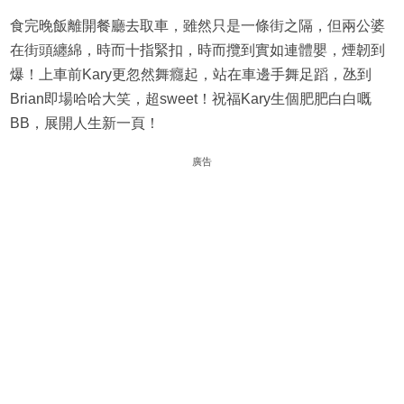
食完晚飯離開餐廳去取車，雖然只是一條街之隔，但兩公婆
在街頭纏綿，時而十指緊扣，時而攬到實如連體嬰，煙韌到
爆！上車前Kary更忽然舞癮起，站在車邊手舞足蹈，氹到
Brian即場哈哈大笑，超sweet！祝福Kary生個肥肥白白嘅
BB，展開人生新一頁！
廣告