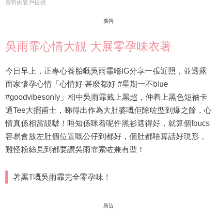
資料由客戶提供
廣告
吳雨霏心情大靚 大展零孕味衣著
今日早上，正專心養胎嘅吳雨霏喺IG分享一張近照，並透露
而家懷孕心情「心情好 甚麼都好 #星期一不blue
#goodvibesonly」相中吳雨霏戴上黑超，仲着上黑色短袖卡
通Tee大擺甫士，睇得出作為大肚婆嘅佢除咗型到爆之餘，心
情真係相當靚啵！唔知係咪着呢件黑衫遮得好，就算個foucs
容易會放左肚個位置嘅公仔到都好，個肚都唔算話好現形，
難怪粉絲見到都要讚吳雨霏索咗兼有型！
著黑T嘅吳雨霏完全零孕味！
廣告