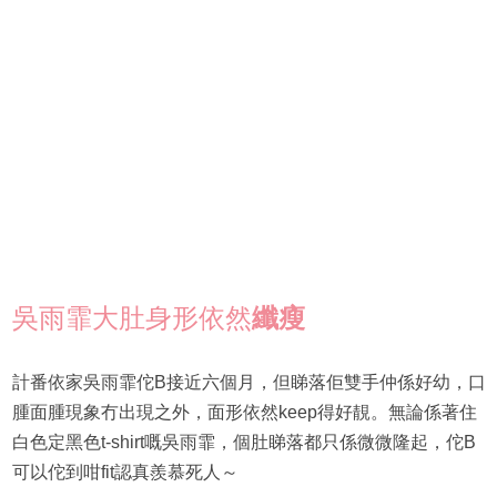
吳雨霏大肚身形依然
纖瘦
計番依家吳雨霏佗B接近六個月，但睇落佢雙手仲係好幼，口
腫面腫現象冇出現之外，面形依然keep得好靚。無論係著住
白色定黑色t-shirt嘅吳雨霏，個肚睇落都只係微微隆起，佗B
可以佗到咁fit認真羨慕死人‌～