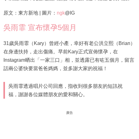
原文：東方新地 | 圖片：
ngk
@IG
吳雨霏 宣布懷孕5個月
31歲吳雨霏（Kary）曾經小產，幸好有老公洪立熙（Brian）
在身邊扶持，走出傷痛。早前Kary正式宣佈懷孕，在
Instagram晒出「一家三口」相，並透露已有咗五個月，留言
話兩公婆快要當爸爸媽媽，並多謝大家的祝福！
吳雨霏透過唱片公司回應，指收到很多朋友的短訊祝
福，謝謝各位媒體朋友的愛和關心。
廣告