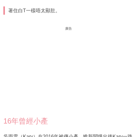
著住白T一樣唔太顯肚。
廣告
16年曾經小產
吳雨霏（Kary）在2016年被傳小產，惟新聞爆出後Kary一路