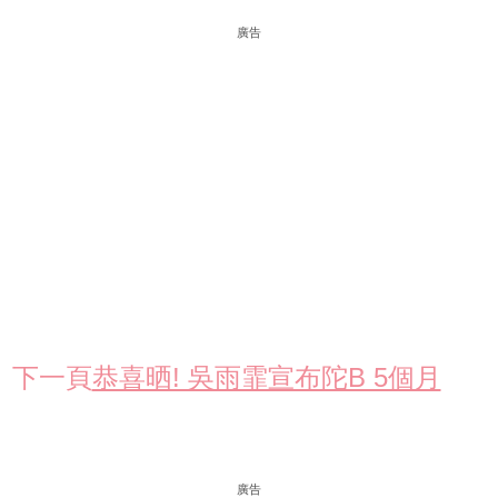
廣告
下一頁
恭喜晒! 吳雨霏宣布陀B 5個月
廣告