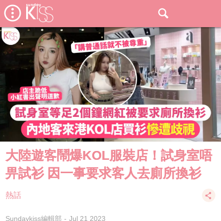
大陸遊客鬧爆KOL服裝店！試身室唔
畀試衫 因一事要求客人去廁所換衫
熱話
Sundaykiss編輯部
Jul 21 2023