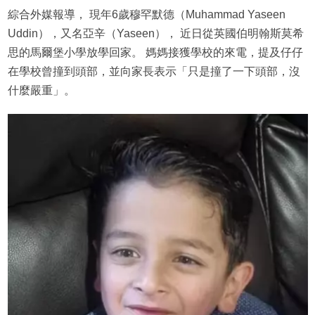
綜合外媒報導， 現年6歲穆罕默德（Muhammad Yaseen
Uddin），又名亞辛（Yaseen）， 近日從英國伯明翰斯莫希
思的馬爾堡小學放學回家。 媽媽接獲學校的來電，提及仔仔
在學校曾撞到頭部，並向家長表示「只是撞了一下頭部，沒
什麼嚴重」。