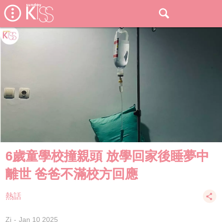
6歲童學校撞親頭 放學回家後睡夢中
離世 爸爸不滿校方回應
熱話
Zi
Jan 10 2025