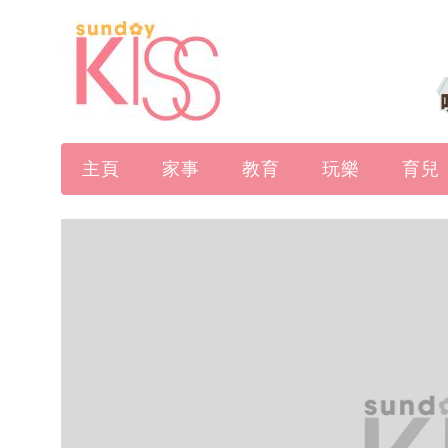
主頁
家事
教育
玩樂
育兒