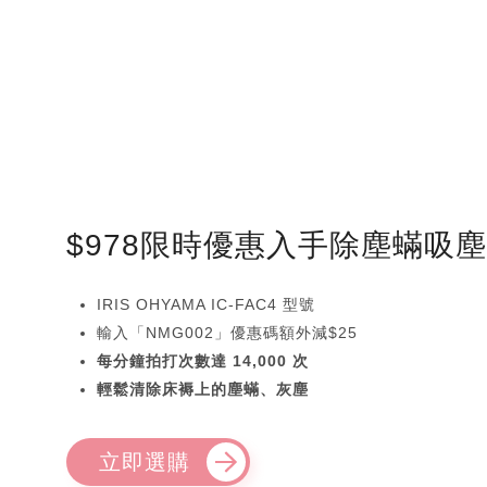
$978限時優惠入手除塵蟎吸
IRIS OHYAMA IC-FAC4 型號
輸入「NMG002」優惠碼額外減$25
每分鐘拍打次數達 14,000 次
輕鬆清除床褥上的塵蟎、灰塵
立即選購