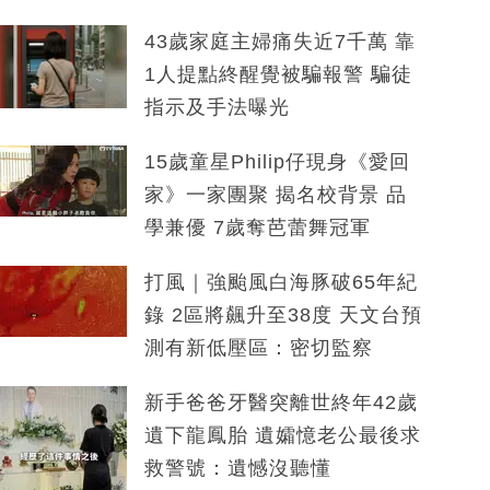
43歲家庭主婦痛失近7千萬 靠
1人提點終醒覺被騙報警 騙徒
指示及手法曝光
15歲童星Philip仔現身《愛回
家》一家團聚 揭名校背景 品
學兼優 7歲奪芭蕾舞冠軍
打風｜強颱風白海豚破65年紀
錄 2區將飆升至38度 天文台預
測有新低壓區：密切監察
新手爸爸牙醫突離世終年42歲
遺下龍鳳胎 遺孀憶老公最後求
救警號：遺憾沒聽懂