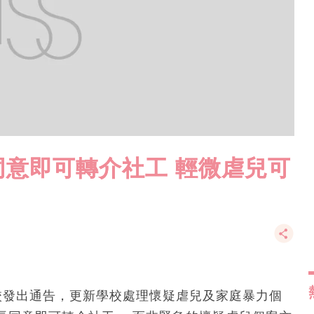
意即可轉介社工 輕微虐兒可
校發出通告，更新學校處理懷疑虐兒及家庭暴力個