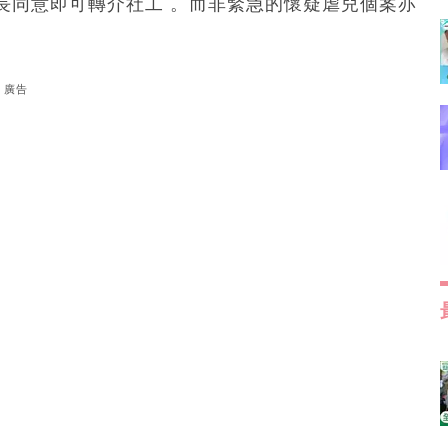
長同意即可轉介社工 。而非緊急的懷疑虐兒個案亦
廣告