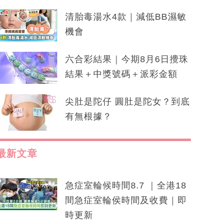
清胎毒湯水4款｜減低BB濕敏
機會
六合彩結果｜今期8月6日攪珠
結果＋中獎號碼＋派彩金額
尖肚是陀仔 圓肚是陀女？到底
有無根據？
最新文章
急症室輪候時間8.7 ｜全港18
間急症室輪侯時間及收費｜即
時更新