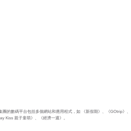
集團的數碼平台包括多個網站和應用程式，如
《新假期》
、
《GOtrip》
、
ay Kiss 親子童萌》
、
《經濟一週》
。