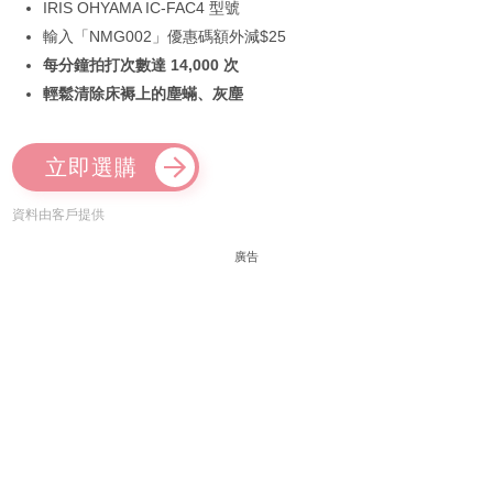
IRIS OHYAMA IC-FAC4 型號
輸入「NMG002」優惠碼額外減$25
每分鐘拍打次數達 14,000 次
輕鬆清除床褥上的塵蟎、灰塵
立即選購
資料由客戶提供
廣告