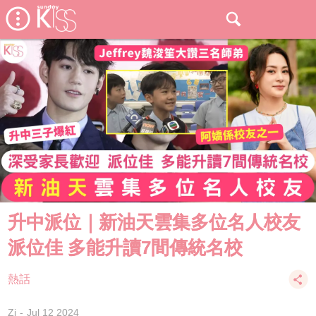
升中派位｜新油天雲集多位名人校友
派位佳 多能升讀7間傳統名校
熱話
Zi
Jul 12 2024