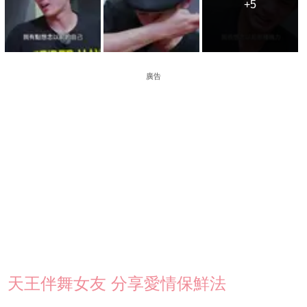
+5
+5
廣告
天王伴舞女友 分享愛情保鮮法