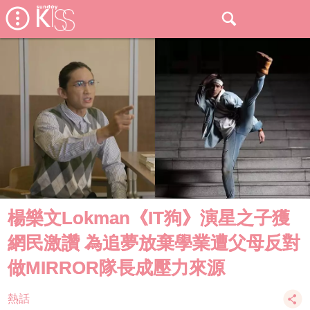
楊樂文Lokman《IT狗》演星之子獲
網民激讚 為追夢放棄學業遭父母反對
做MIRROR隊長成壓力來源
熱話