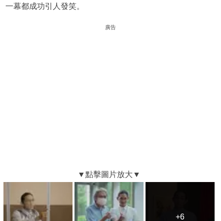
一幕都成功引人發笑。
廣告
+6
+6