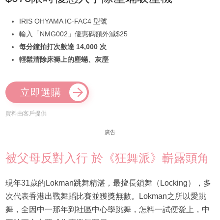
IRIS OHYAMA IC-FAC4 型號
輸入「NMG002」優惠碼額外減$25
每分鐘拍打次數達 14,000 次
輕鬆清除床褥上的塵蟎、灰塵
立即選購
資料由客戶提供
廣告
被父母反對入行 於《狂舞派》嶄露頭角
現年31歲的Lokman跳舞精湛，最擅長鎖舞（Locking），多
次代表香港出戰舞蹈比賽並獲獎無數。Lokman之所以愛跳
舞，全因中一那年到社區中心學跳舞，怎料一試便愛上，中