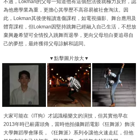
不過，Lokman的父母一知道他有這個想法後就極力反對，認
為他應學業為重，更擔心其學歷不高容易被社會淘汰。因
此，Lokman其後便報讀進傷課程，如電視攝影、舞台應用及
體育課程，但Lokman因堅持跳舞已經融入自己生活，不想放
棄興趣希望可全情投入跳舞而退學，更向父母坦白要追尋自
己的夢想，最終獲得父母諒解和認同。
大家可能在《IT狗》才認識楊樂文的演技，但其實他早在
2013年時已嶄露頭角，當時他拍攝舞蹈電影《狂舞派》飾演
大學舞蹈學會隊長，《狂舞派》系列令讓他火速走紅，但他