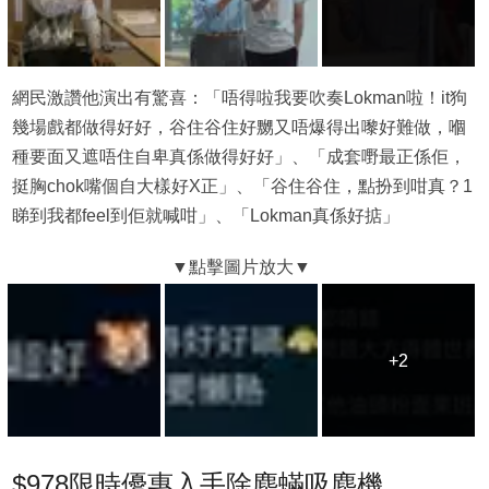
網民激讚他演出有驚喜：「唔得啦我要吹奏Lokman啦！it狗
幾場戲都做得好好，谷住谷住好嬲又唔爆得出嚟好難做，嗰
種要面又遮唔住自卑真係做得好好」、「成套嘢最正係佢，
挺胸chok嘴個自大樣好X正」、「谷住谷住，點扮到咁真？1
睇到我都feel到佢就喊咁」、「Lokman真係好掂」
+2
+2
$978限時優惠入手除塵蟎吸塵機