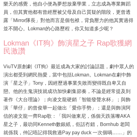
樂天的感覺，他自小便為夢想放棄學業，立志成為專業舞蹈
員，但其實他都有曾經歷被父母及自己質疑的階段，更曾透
露「Mirror隊長」對他而言是個包袱，背負壓力的他其實過得
並不開心。Lokman的心路歷程，你又知道多少呢？
Lokman《IT狗》飾演星之子 Rap歌獲網
民激讚
ViuTV原創劇《IT狗》最近成為大家的討論話題，劇中眾人的
演出都受到網民熱愛，當中包括Lokman。Lokman在劇中飾
演「星之子」Tony，因經歷過事業失敗而變得既自卑又自
戀。他的生鬼演技就成功加快劇集節奏，不論是經常提及到
著作《大台理論》；向凌文龍硬銷「智能發聲水杯」；與飾
演「華仔」的曾俊華一起做出「愛你手勢」；還是與飾演阿
信的凌文龍一齊Rap歌：「我叫做東尼，係個天跌落嚟AKA
星之子，最叻同Kenneth數銀紙，佢話冇錯，Bornhub 老闆
就係我，仲記唔記得我救過Pay pay duck 一次個喎……」的