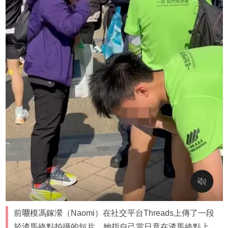
前𡃁模馮鎵瀠（Naomi）在社交平台Threads上傳了一段
於渣馬終點拍攝的短片，她指自己當日竟在渣馬終點上