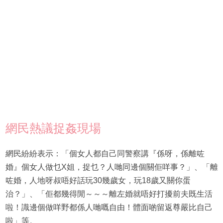
網民熱議捉姦現場
網民紛紛表示：「個女人都自己同警察講『係呀，係離咗
婚』個女人做乜X姐，捉乜？人哋同邊個關佢咩事？」、「離
咗婚，人地呀叔唔好話玩30幾歲女，玩18歲又關你蛋
治？」、「佢都幾得閒～～～離左婚就唔好打擾前夫既生活
啦！識邊個做咩野都係人哋嘅自由！體面啲留返尊嚴比自己
啦」等。