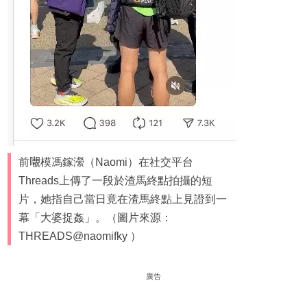
前𡃁模馮鎵瀠（Naomi）在社交平台
Threads上傳了一段於渣馬終點拍攝的短
片，她指自己當日竟在渣馬終點上見證到一
幕「大婆捉姦」。（圖片來源：
THREADS@naomifky ）
廣告