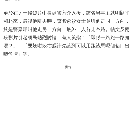
至於在另一段短片中看到警方介入後，該名男事主就明顯平
和起來，最後他離去時，該名紫衫女士竟與他走同一方向，
於是警察即叫他走另一方向，最終二人各走各路。帖文及兩
段影片引起網民熱烈討論，有人笑指：「即係一路跑一路鬼
混？」、「要幾咁絞盡腦汁先諗到可以用跑渣馬呢個藉口出
嚟偷情」等。
廣告