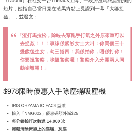
（Naomi）在社交平台Threads上傳了一段於渣馬終點拍攝的
短片，她指自己當日竟在渣馬終點上見證到一幕「大婆捉
姦」 ，並發文：
「渣打馬拉松，除咗去幫跑手打氣之外原來重可以
去捉姦！！！事緣係紫衫女士大叫：你同個三十
幾歲後生女，勾三搭四！我係拍你，唔係打你！
你要搵警察，咪搵警察囉！警察介入分開兩人同
勸喻離開！」
$978限時優惠入手除塵蟎吸塵機
IRIS OHYAMA IC-FAC4 型號
輸入「NMG002」優惠碼額外減$25
每分鐘拍打次數達 14,000 次
輕鬆清除床褥上的塵蟎、灰塵