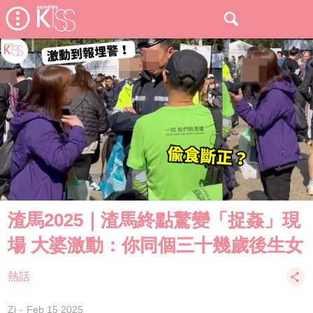
渣馬2025｜渣馬終點驚變「捉姦」現
場 大婆激動：你同個三十幾歲後生女
熱話
Zi
Feb 15 2025