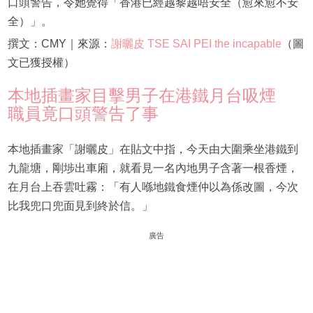
口頭警告，令她覺得「香港已經越黎越唔安全（愈來愈不安
全）」。
撰文：CMY｜來源：
謝曬皮 TSE SAI PEI the incapable
（圖
文已獲授權）
本地插畫家目擊男子在港鐵月台吸煙
職員竟口頭警告了事
本地插畫家「謝曬皮」在貼文中指，今天由大圍乘坐港鐵到
九龍塘，剛埗出車廂，就看見一名內地男子含著一根香煙，
在月台上吞雲吐霧：「有人喺地鐵食煙仲以為係改圖，今次
比我兜口兜面見到終於信。」
廣告