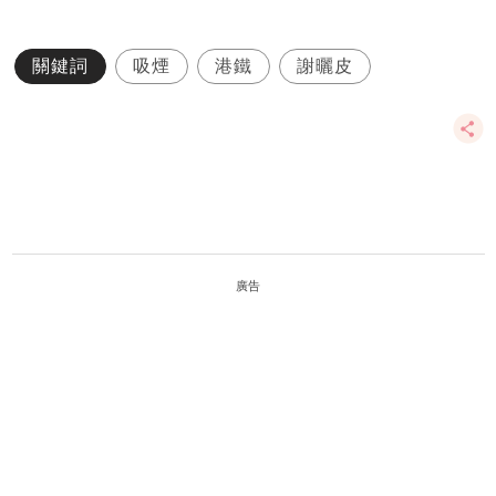
關鍵詞
吸煙
港鐵
謝曬皮
廣告