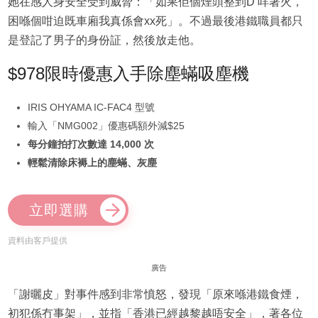
她在感人身安全受到威脅：「如果佢個煙頭整到D 咩著火，
困喺個咁迫既車廂我真係會xx死」。不過最後港鐵職員都只
是登記了男子的身份証，然後放走他。
$978限時優惠入手除塵蟎吸塵機
IRIS OHYAMA IC-FAC4 型號
輸入「NMG002」優惠碼額外減$25
每分鐘拍打次數達 14,000 次
輕鬆清除床褥上的塵蟎、灰塵
立即選購
資料由客戶提供
廣告
「謝曬皮」對事件感到非常憤怒，發現「原來喺港鐵食煙，
初犯係冇事架」，並指「香港已經越黎越唔安全」，著各位