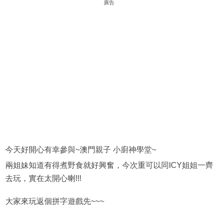
廣告
今天好開心有幸參與~澳門親子 小廚神學堂~
兩姐妹知道有得煮野食就好興奮，今次重可以同ICY姐姐一齊
去玩，實在太開心喇!!!
大家來玩返個拼字遊戲先~~~