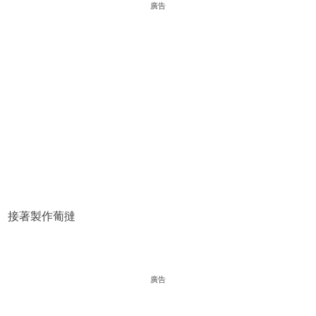
廣告
接著製作葡撻
廣告