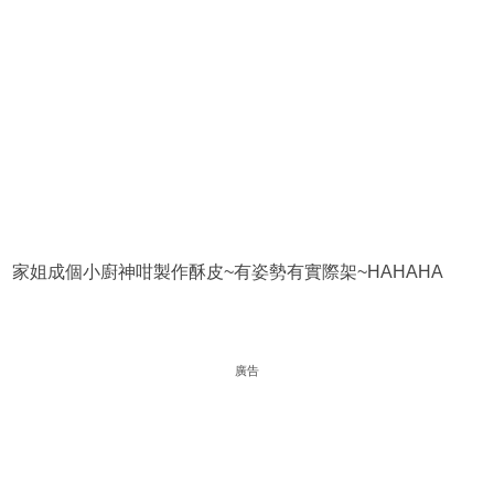
家姐成個小廚神咁製作酥皮~有姿勢有實際架~HAHAHA
廣告