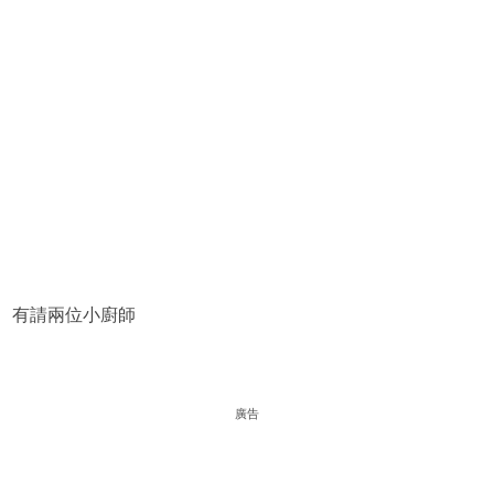
有請兩位小廚師
廣告