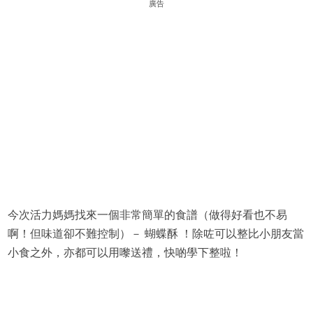
廣告
今次活力媽媽找來一個非常簡單的食譜（做得好看也不易
啊！但味道卻不難控制）－ 蝴蝶酥 ！除咗可以整比小朋友當
小食之外，亦都可以用嚟送禮，快啲學下整啦！