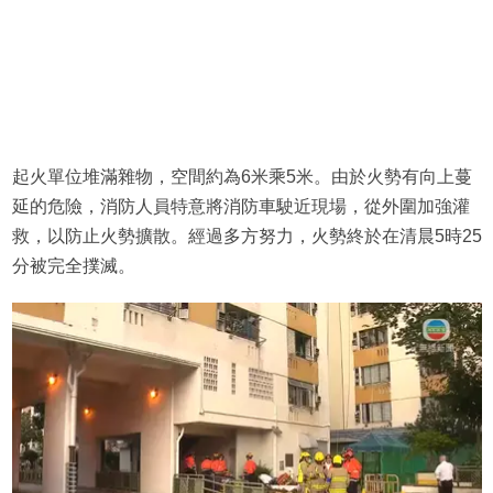
起火單位堆滿雜物，空間約為6米乘5米。由於火勢有向上蔓
延的危險，消防人員特意將消防車駛近現場，從外圍加強灌
救，以防止火勢擴散。經過多方努力，火勢終於在清晨5時25
分被完全撲滅。