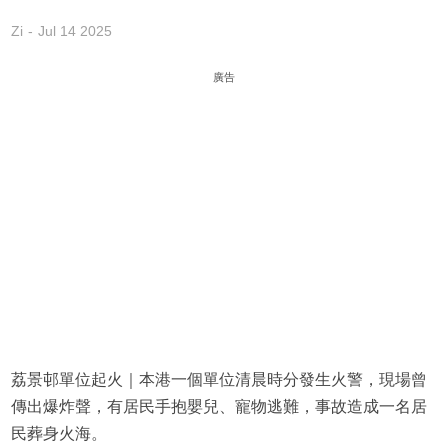
Zi
Jul 14 2025
廣告
荔景邨單位起火｜本港一個單位清晨時分發生火警，現場曾
傳出爆炸聲，有居民手抱嬰兒、寵物逃難，事故造成一名居
民葬身火海。