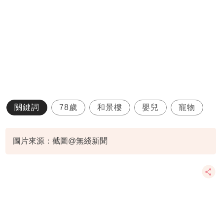
關鍵詞
78歲
和景樓
嬰兒
寵物
圖片來源：截圖@無綫新聞