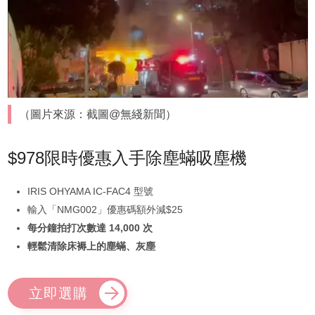
（圖片來源：截圖@無綫新聞）
$978限時優惠入手除塵蟎吸塵機
IRIS OHYAMA IC-FAC4 型號
輸入「NMG002」優惠碼額外減$25
每分鐘拍打次數達 14,000 次
輕鬆清除床褥上的塵蟎、灰塵
立即選購