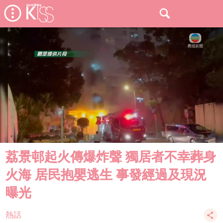
荔景邨起火傳爆炸聲 獨居者不幸葬身
火海 居民抱嬰逃生 事發經過及現況
曝光
熱話