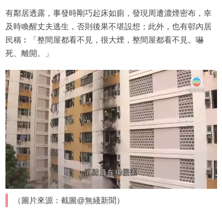
有鄰居透露，事發時剛巧起床如廁，發現周遭濃煙密布，幸
及時喚醒丈夫逃生，否則後果不堪設想；此外，也有邨內居
民稱︰「整間屋都看不見，很大煙，整間屋都看不見。嚇
死、離開。」
（圖片來源：截圖@無綫新聞）