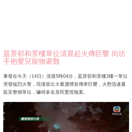
荔景邨和景樓單位清晨起火傳巨響 街坊
手抱嬰兒寵物避難
事發在今天（14日）清晨5時04分，荔景邨和景樓3樓一單位
突發猛烈火警，現場冒出大量濃煙並傳來巨響，火勢迅速蔓
延至整個單位，嚇得多名居民驚慌報案。