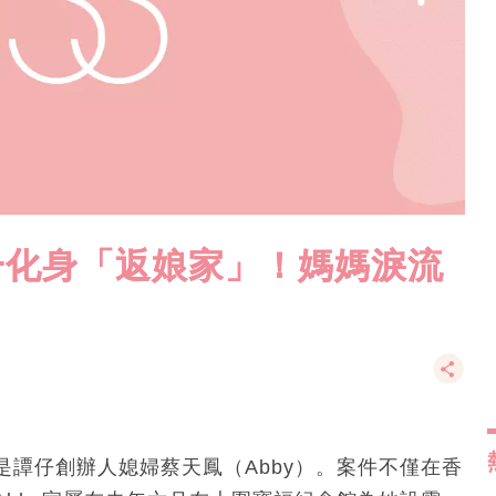
一化身「返娘家」！媽媽淚流
譚仔創辦人媳婦蔡天鳳（Abby）。案件不僅在香