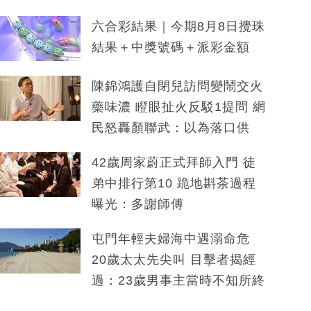
六合彩結果｜今期8月8日攪珠
結果＋中獎號碼＋派彩金額
陳錦鴻護自閉兒訪問變鬧交火
藥味濃 瞪眼扯火反駁1提問 網
民怒轟顏聯武：以為落口供
42歲周家蔚正式拜師入門 徒
弟中排行第10 跪地斟茶過程
曝光：多謝師傅
屯門年輕夫婦海中遇溺命危
20歲太太先尖叫 目擊者揭經
過：23歲男事主當時不知所終