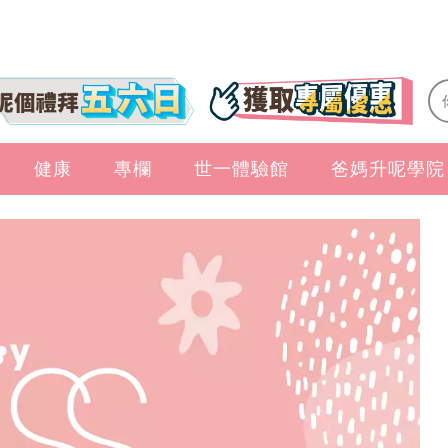
健康
專欄
世一體驗館
爸媽升呢學院