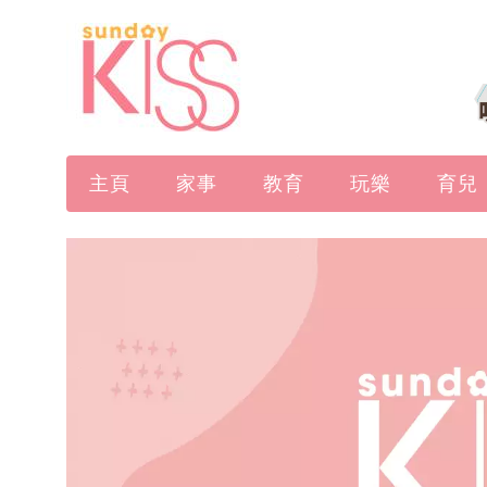
主頁
家事
教育
玩樂
育兒