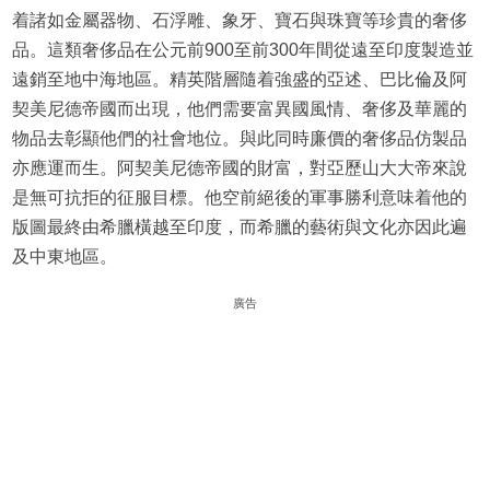
着諸如金屬器物、石浮雕、象牙、寶石與珠寶等珍貴的奢侈
品。這類奢侈品在公元前900至前300年間從遠至印度製造並
遠銷至地中海地區。精英階層隨着強盛的亞述、巴比倫及阿
契美尼德帝國而出現，他們需要富異國風情、奢侈及華麗的
物品去彰顯他們的社會地位。與此同時廉價的奢侈品仿製品
亦應運而生。阿契美尼德帝國的財富，對亞歷山大大帝來說
是無可抗拒的征服目標。他空前絕後的軍事勝利意味着他的
版圖最終由希臘橫越至印度，而希臘的藝術與文化亦因此遍
及中東地區。
廣告