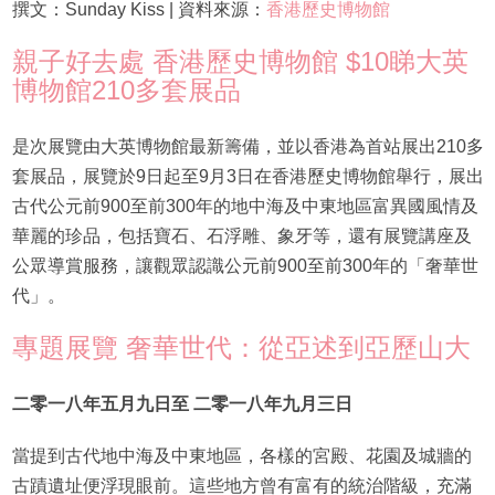
撰文：Sunday Kiss | 資料來源：
香港歷史博物館
親子好去處 香港歷史博物館 $10睇大英
博物館210多套展品
是次展覽由大英博物館最新籌備，並以香港為首站展出210多
套展品，展覽於9日起至9月3日在香港歷史博物館舉行，展出
古代公元前900至前300年的地中海及中東地區富異國風情及
華麗的珍品，包括寶石、石浮雕、象牙等，還有展覽講座及
公眾導賞服務，讓觀眾認識公元前900至前300年的「奢華世
代」。
專題展覽 奢華世代：從亞述到亞歷山大
二零一八年五
月九日
至 二零一八年九月三日
當提到古代地中海及中東地區，各樣的宮殿、花園及城牆的
古蹟遺址便浮現眼前。這些地方曾有富有的統治階級，充滿