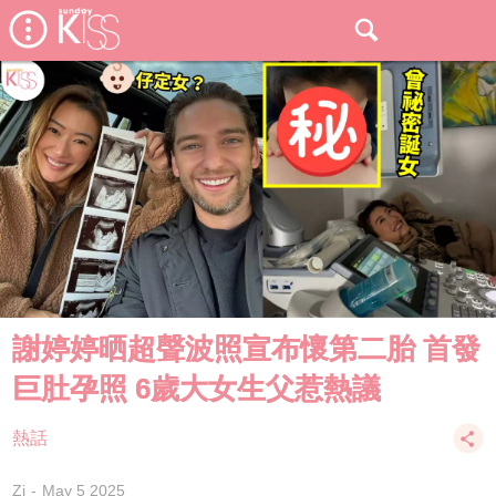
謝婷婷晒超聲波照宣布懷第二胎 首發
巨肚孕照 6歲大女生父惹熱議
熱話
Zi
May 5 2025