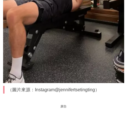
（圖片來源：Instagram@jennifertsetingting）
廣告