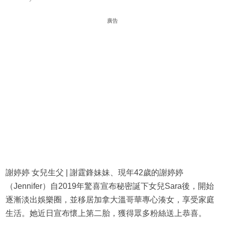
廣告
謝婷婷 女兒生父 | 謝霆鋒妹妹、現年42歲的謝婷婷
（Jennifer）自2019年驚喜宣布秘密誕下女兒Sara後，開始
逐漸淡出娛樂圈，並移居加拿大溫哥華專心湊女，享受家庭
生活。她近日宣布懷上第二胎，獲得眾多粉絲送上恭喜。