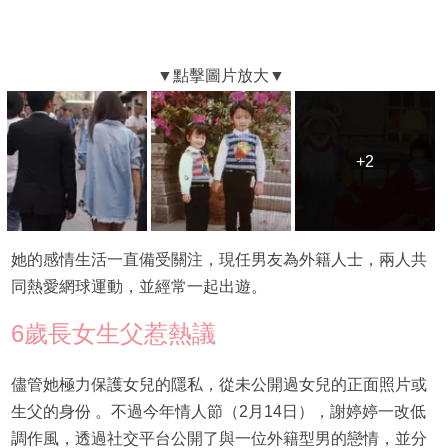
+2
+2
她的感情生活一直備受關注，現任男友為外籍人士，兩人共
同熱愛網球運動，並經常一起出遊。
6歲長女生父惹熱議
儘管她極力保護女兒的隱私，從未公開過女兒的正面照片或
生父的身份 。不過今年情人節（2月14日），謝婷婷一改低
調作風，透過社交平台公開了與一位外籍型男的戀情，並分