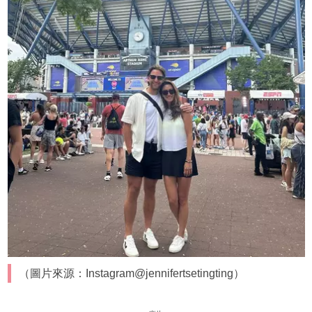
（圖片來源：Instagram@jennifertsetingting）