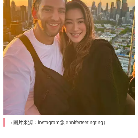
（圖片來源：Instagram@jennifertsetingting）