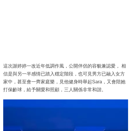
這次謝婷婷一改近年低調作風，公開伴侶的容貌兼認愛， 相
信是與另一半感情已踏入穩定階段，也可見男方已融入女方
家中，甚至會一齊家庭樂，見他健身時舉起Sara，又會陪她
打保齡球，給予關愛和照顧，三人關係非常和諧。