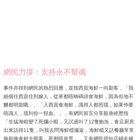
網民力撐：支持永不幫襯
事件亦得到網民的熱烈回應，並指西貢海鮮一向劏客，「我
細個住西貢住到嫁人，從來都唔晌碼頭食海鮮，因為佢地不
嬲都明劏嘅」、「入西貢食海鮮，識得人都照擋，如果仲要
唔識人，擋到你一頸血。」，有網民留言分享親身經歷指
「生猛海蝦變了死爛小蝦，又試過叫了12隻鮑魚，食店厨房
出來話得11隻，叫我去問海鮮檔攞返，海鮮檔又話餐廳常常
偷和換食材去呃客，死都唔肯畀」，又有網民得知店鋪名稱