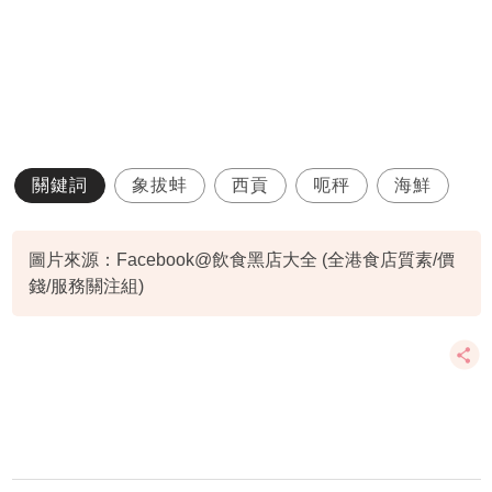
關鍵詞
象拔蚌
西貢
呃秤
海鮮
圖片來源：Facebook@飲食黑店大全 (全港食店質素/價
錢/服務關注組)