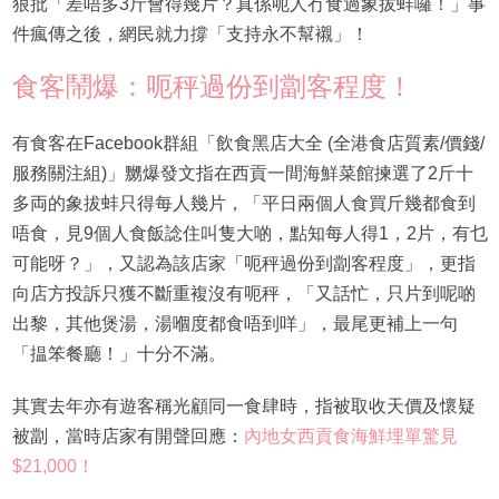
狠批「差唔多3斤會得幾片？真係呃人冇食過象拔蚌囉！」事
件瘋傳之後，網民就力撐「支持永不幫襯」！
食客鬧爆：呃秤過份到劏客程度！
有食客在Facebook群組「飲食黑店大全 (全港食店質素/價錢/
服務關注組)」嬲爆發文指在西貢一間海鮮菜館揀選了2斤十
多両的象拔蚌只得每人幾片，「平日兩個人食買斤幾都食到
唔食，見9個人食飯諗住叫隻大啲，點知每人得1，2片，有乜
可能呀？」，又認為該店家「呃秤過份到劏客程度」，更指
向店方投訴只獲不斷重複沒有呃秤，「又話忙，只片到呢啲
出黎，其他煲湯，湯嗰度都食唔到咩」，最尾更補上一句
「揾笨餐廳！」十分不滿。
其實去年亦有遊客稱光顧同一食肆時，指被取收天價及懷疑
被劏，當時店家有開聲回應：
內地女西貢食海鮮埋單驚見
$21,000！