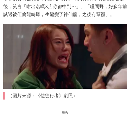
後，笑言「咁出名嘅X店你都中到⋯」、「哩間野，好多年前
試過被佢偷龍轉鳳，生龍變了神仙龍，之後冇幫襯」。
（圖片來源：《使徒行者》劇照）
廣告