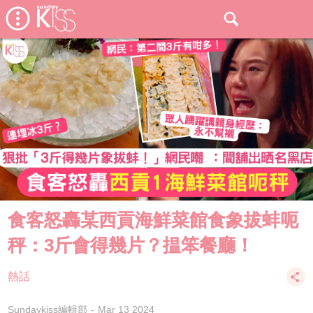
食客怒轟某西貢海鮮菜館食象拔蚌呃
秤：3斤會得幾片？揾笨餐廳！
熱話
Sundaykiss編輯部
Mar 13 2024