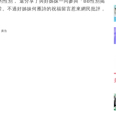
性別， 還分享了與好姊妹一同參與「BB性別揭
）的溫馨照片。不過好姊妹何雁詩的祝福留言惹來網民批評，
廣告