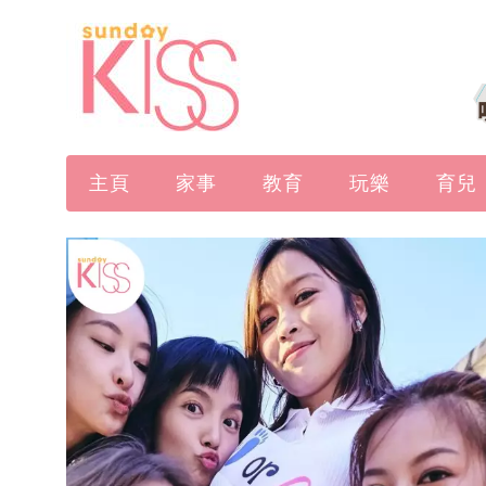
主頁
家事
教育
玩樂
育兒