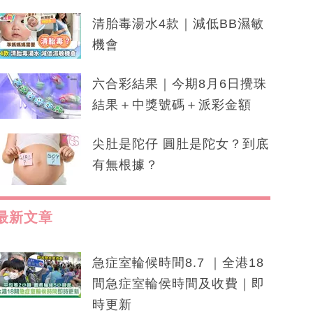
清胎毒湯水4款｜減低BB濕敏
機會
六合彩結果｜今期8月6日攪珠
結果＋中獎號碼＋派彩金額
尖肚是陀仔 圓肚是陀女？到底
有無根據？
最新文章
急症室輪候時間8.7 ｜全港18
間急症室輪侯時間及收費｜即
時更新