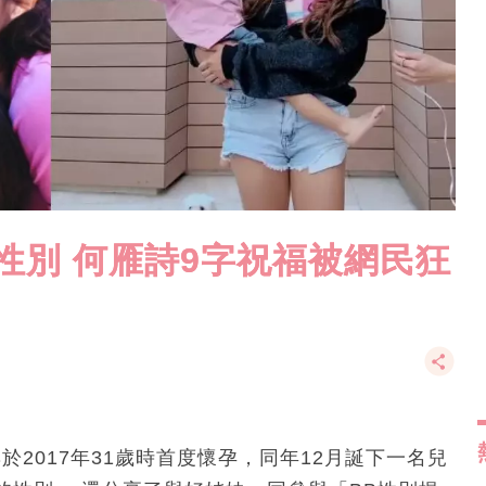
性別 何雁詩9字祝福被網民狂
於2017年31歲時首度懷孕，同年12月誕下一名兒