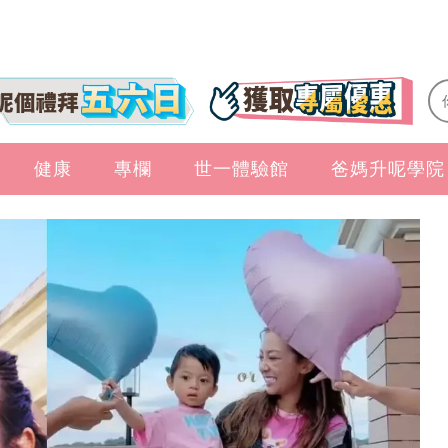
健康
專欄
世一體驗館
爸媽升呢學院