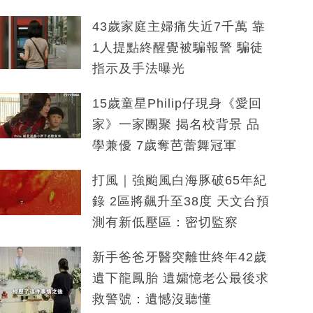
43歲家庭主婦痛失近7千萬 靠
1人提點終醒覺被騙報警 騙徒
指示及手法曝光
15歲童星Philip仔現身《愛回
家》一家團聚 揭名校背景 品
學兼優 7歲奪芭蕾舞冠軍
打風｜強颱風白海豚破65年紀
錄 2區將飆升至38度 天文台預
測有新低壓區：密切監察
新手爸爸牙醫突離世終年42歲
遺下龍鳳胎 遺孀憶老公最後求
救警號：遺憾沒聽懂