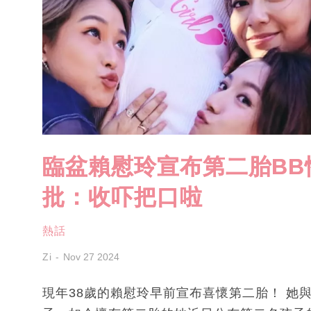
臨盆賴慰玲宣布第二胎BB
批：收吓把口啦
熱話
Zi
Nov 27 2024
現年38歲的賴慰玲早前宣布喜懷第二胎！ 她與