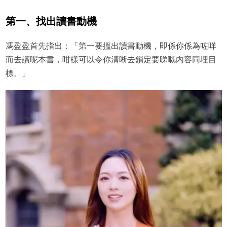
第一、找出讀書動機
馮盈盈首先指出：「第一要搵出讀書動機，即係你係為咗咩
而去讀呢本書，咁樣可以令你清晰去鎖定要睇嘅內容同埋目
標。」