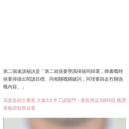
第二個速讀秘訣是「第二就係要學識掃描同篩選，睇書嘅時
候要掃描出閱讀目標、同相關嘅關鍵詞，同埋要篩走冇關係
嘅內容。」
馮盈盈碩士畢業 大爆3大半工讀竅門：要善用這3個時段 獲讚
美貌與智慧並重