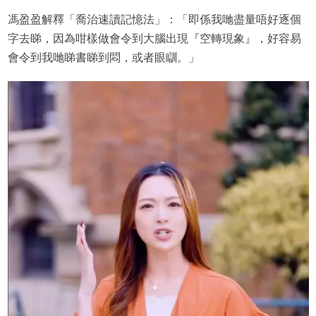
馮盈盈解釋「喬治速讀記憶法」：「即係我哋盡量唔好逐個
字去睇，因為咁樣做會令到大腦出現『空轉現象』，好容易
會令到我哋睇書睇到悶，或者眼瞓。」