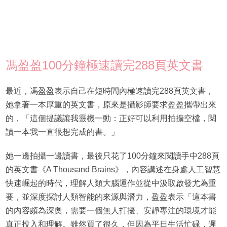
馮盈盈100分鐘極速讀完288頁英文書
最近，馮盈盈表示自己在短時間內極速讀完288頁英文書，
她拿著一本厚重的英文書，原來是攝影師要求盈盈攜帶出來
的，「這個提議讓我靈機一動：正好可以利用拍攝空檔，閱
讀一本我一直很想完成的書。」
她一邊拍攝一邊讀書，最後只花了100分鐘來閱讀手中288頁
的英文書《A Thousand Brains》，內容講述在身處人工智慧
快速崛起的時代，理解人類大腦運作並從中汲取啟發尤為重
要，並深度探討人類智能的來源與潛力，盈盈表示「這本書
的內容頗為深奧，需要一個無人打擾、安靜專注的環境才能
真正投入和理解。雖然買了很久，但因為平日生活忙碌，遲