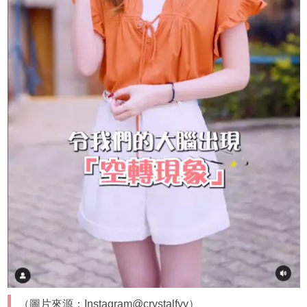
（圖片來源：Instagram@crystalfyy）