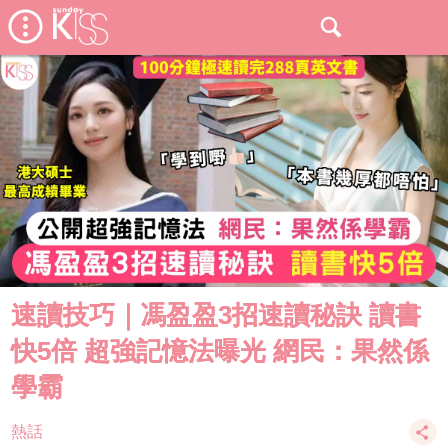
速讀技巧｜馮盈盈3招速讀秘訣 讀書
快5倍 超強記憶法曝光 網民：果然係
學霸
熱話