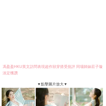
馮盈盈HKU英文訪問表現超作狀穿搭受批評 同場師妹莊子璇
淡定獲讚