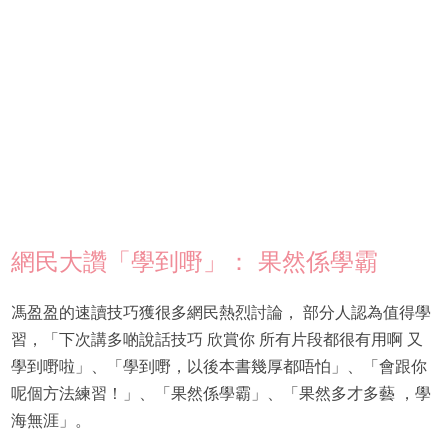
網民大讚「學到嘢」： 果然係學霸
馮盈盈的速讀技巧獲很多網民熱烈討論， 部分人認為值得學
習，「下次講多啲說話技巧 欣賞你 所有片段都很有用啊 又
學到嘢啦」、「學到嘢，以後本書幾厚都唔怕」、「會跟你
呢個方法練習！」、「果然係學霸」、「果然多才多藝 ，學
海無涯」。