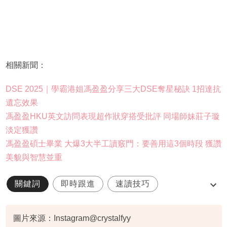
相關新聞：
DSE 2025｜學霸港姐馮盈盈分享三大DSE奪星秘訣 1招達抗
遺忘效果
馮盈盈HKU英文訪問表現超作狀穿搭受批評 同場師妹莊子璇
淡定獲讚
馮盈盈碩士畢業 大爆3大半工讀竅門：要善用這3個時段 獲讚
美貌與智慧並重
關鍵詞
即時跟進
速讀技巧
馮盈盈
DSE
圖片來源：Instagram@crystalfyy