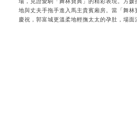
場，見證愛駒「舞林寶典」的精彩表現。方媛
地與丈夫手拖手進入馬主貴賓廂房。當「舞林
慶祝，郭富城更溫柔地輕撫太太的孕肚，場面