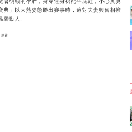
挺著明顯的孕肚，身穿連身裙配平底鞋，小心翼翼
寶典」以大熱姿態勝出賽事時，這對夫妻興奮相擁
溫馨動人。
廣告