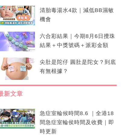
清胎毒湯水4款｜減低BB濕敏
機會
六合彩結果｜今期8月6日攪珠
結果＋中獎號碼＋派彩金額
尖肚是陀仔 圓肚是陀女？到底
有無根據？
最新文章
急症室輪候時間8.6 ｜全港18
間急症室輪侯時間及收費｜即
時更新