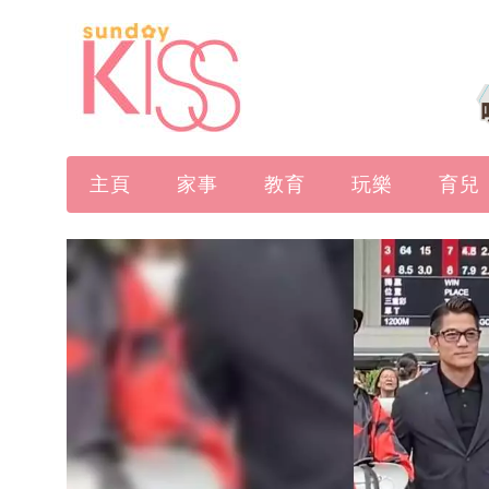
主頁
家事
教育
玩樂
育兒