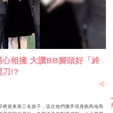
心相擁 大讚BB腳頭好「終
刀!?
媛即將迎來第三名孩子，這次他們攜手現身跑馬地馬