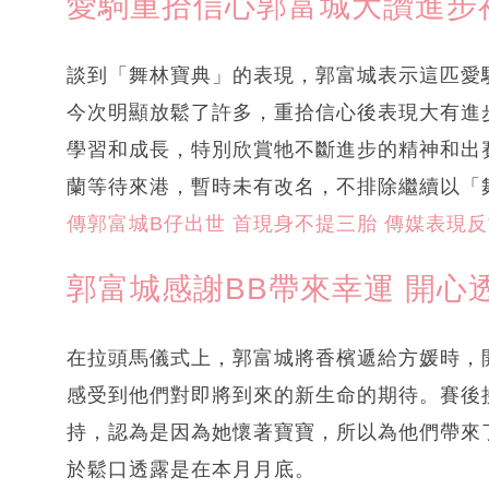
愛駒重拾信心郭富城大讚進步
談到「舞林寶典」的表現，郭富城表示這匹愛
今次明顯放鬆了許多，重拾信心後表現大有進
學習和成長，特別欣賞牠不斷進步的精神和出
蘭等待來港，暫時未有改名，不排除繼續以「
傳郭富城B仔出世 首現身不提三胎 傳媒表現
郭富城感謝BB帶來幸運 開心
在拉頭馬儀式上，郭富城將香檳遞給方媛時，
感受到他們對即將到來的新生命的期待。賽後
持，認為是因為她懷著寶寶，所以為他們帶來
於鬆口透露是在本月月底。