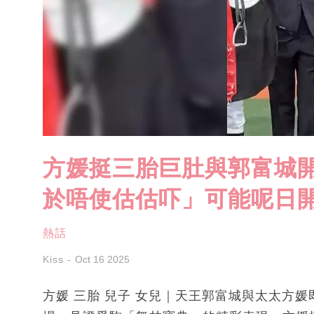
方媛挺三胎巨肚與郭富城開
於唔使估估吓」可能呢日開
熱話
Kiss
Oct 16 2025
方媛 三胎 兒子 女兒｜天王郭富城與太太方