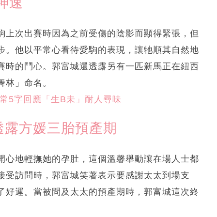
神速
駒上次出賽時因為之前受傷的陰影而顯得緊張，但
步。他以平常心看待愛駒的表現，讓牠順其自然地
賽時的鬥心。郭富城還透露另有一匹新馬正在紐西
舞林」命名。
反常
5字回應「生B未」耐人尋味
透露方媛三胎預產期
開心地輕撫她的孕肚，這個溫馨舉動讓在場人士都
接受訪問時，郭富城笑著表示要感謝太太到場支
了好運。當被問及太太的預產期時，郭富城這次終