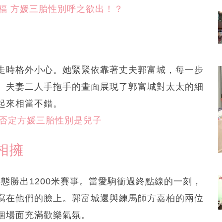
福 方媛三胎性別呼之欲出！？
走時格外小心。她緊緊依靠著丈夫郭富城，每一步
。夫妻二人手拖手的畫面展現了郭富城對太太的細
起來相當不錯。
點否定方媛三胎性別是兒子
相擁
姿態勝出1200米賽事。當愛駒衝過終點線的一刻，
寫在他們的臉上。郭富城還與練馬師方嘉柏的兩位
個場面充滿歡樂氣氛。