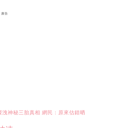
廣告
媛洩神秘三胎真相 網民：原來估錯晒