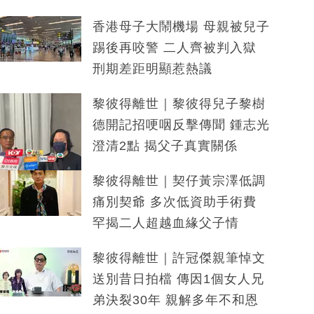
香港母子大鬧機場 母親被兒子
踢後再咬警 二人齊被判入獄
刑期差距明顯惹熱議
黎彼得離世｜黎彼得兒子黎樹
德開記招哽咽反擊傳聞 鍾志光
澄清2點 揭父子真實關係
黎彼得離世｜契仔黃宗澤低調
痛別契爺 多次低資助手術費
罕揭二人超越血緣父子情
黎彼得離世｜許冠傑親筆悼文
送別昔日拍檔 傳因1個女人兄
弟決裂30年 親解多年不和恩