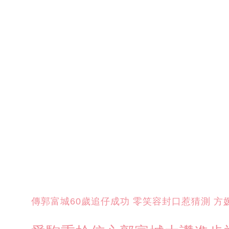
傳郭富城60歲追仔成功 零笑容封口惹猜測 方