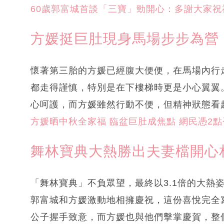
60歲郭富城首談「三寶」勁開心：多謝大家祝
方媛挺巨肚現身馬場步步為營
懷著第三胎的方媛已經腹大便便，在馬場內行
都走得謹慎，特別是在下樓梯時更是小心翼翼
心呵護，而方媛雖然行動不便，但精神狀態看
方媛晒中秋全家福 臨盆巨肚成焦點 網民憑2
舞林寶典大熱勝出夫妻檔開心
「舞林寶典」不負眾望，最終以3.1倍的大熱
郭富城和方媛激動地相擁慶祝，這份喜悅完全
公子握手致意，而方媛也與他們擊掌慶賀，整