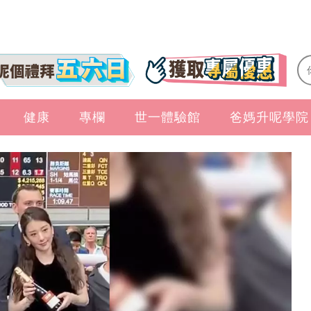
健康
專欄
世一體驗館
爸媽升呢學院