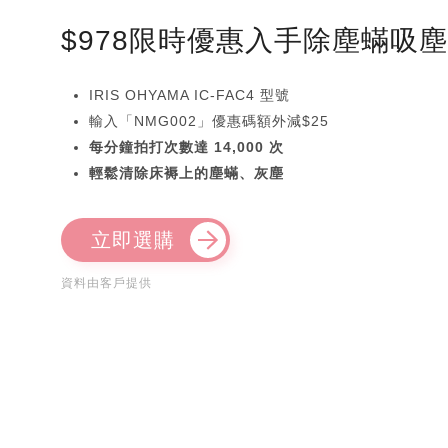
$978限時優惠入手除塵蟎吸
IRIS OHYAMA IC-FAC4 型號
輸入「NMG002」優惠碼額外減$25
每分鐘拍打次數達 14,000 次
輕鬆清除床褥上的塵蟎、灰塵
立即選購
資料由客戶提供