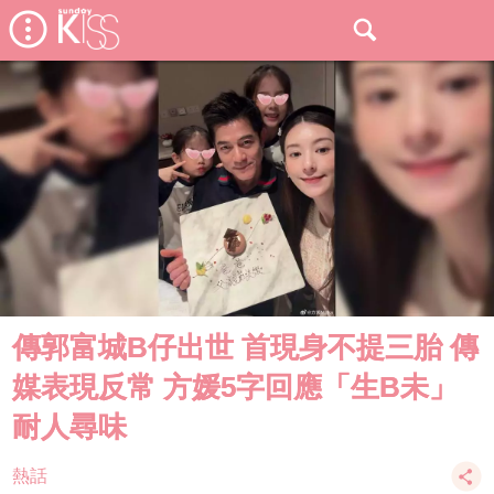
傳郭富城B仔出世 首現身不提三胎 傳
媒表現反常 方媛5字回應「生B未」
耐人尋味
熱話