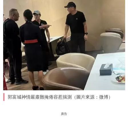
郭富城神情嚴肅難掩倦容惹揣測（圖片來源：微博）
廣告