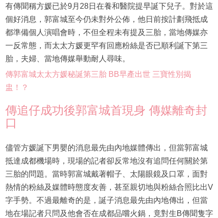
有傳聞稱方媛已於9月28日在養和醫院提早誕下兒子。對於這
個好消息，郭富城至今仍未對外公佈，他日前按計劃飛抵成
都準備個人演唱會時，不但全程未有提及三胎，當地傳媒亦
一反常態，而太太方媛更罕有回應粉絲是否已順利誕下第三
胎，夫婦、當地傳媒舉動耐人尋味。
傳郭富城太太方媛秘誕第三胎 BB早產出世 三寶性別揭
盅！？
傳追仔成功後郭富城首現身 傳媒離奇封
口
儘管方媛誕下男嬰的消息最先由內地媒體傳出，但當郭富城
抵達成都機場時，現場的記者卻反常地沒有追問任何關於第
三胎的問題。當時郭富城戴著帽子、太陽眼鏡及口罩，面對
熱情的粉絲及媒體時態度友善，甚至親切地與粉絲合照比出V
字手勢。不過最離奇的是，誕子消息最先由內地傳出，但當
地在場記者只問及他會否在成都品嚐火鍋，竟對生B傳聞隻字