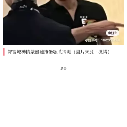
郭富城神情嚴肅難掩倦容惹揣測（圖片來源：微博）
廣告