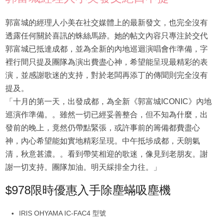
郭富城的經理人小美在社交媒體上的最新發文，也完全沒有
透露任何關於喜訊的蛛絲馬跡。她的帖文內容只專注於交代
郭富城已抵達成都，並為全新的內地巡迴演唱會作準備，字
裡行間只提及團隊為演出費盡心神，希望能呈現最精彩的表
演，並感謝歌迷的支持，對於老闆再添丁的傳聞則完全沒有
提及。
「十月的第一天，出發成都，為全新《郭富城ICONIC》內地
巡演作準備。。雖然一切已經妥善整合，但不知為什麼，出
發前的晚上，竟然仍帶點緊張，或許事前的籌備都費盡心
神，內心希望能如實地精彩呈現。中午抵埗成都，天朗氣
清，秋意甚濃。。看到帶笑相迎的歌迷，像見到老朋友。謝
謝一切支持。團隊加油。明天綵排全力往。」
$978限時優惠入手除塵蟎吸塵機
IRIS OHYAMA IC-FAC4 型號