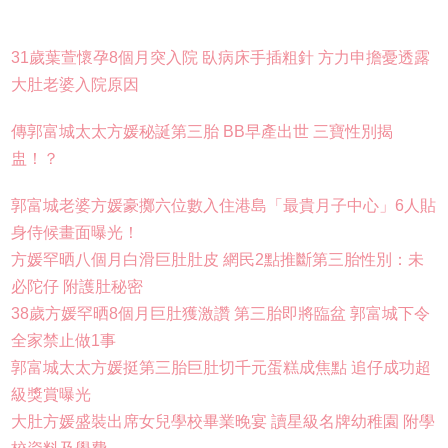
31歲葉萱懷孕8個月突入院 臥病床手插粗針 方力申擔憂透露
大肚老婆入院原因
傳郭富城太太方媛秘誕第三胎 BB早產出世 三寶性別揭
盅！？
郭富城老婆方媛豪擲六位數入住港島「最貴月子中心」6人貼
身侍候畫面曝光！
方媛罕晒八個月白滑巨肚肚皮 網民2點推斷第三胎性別：未
必陀仔 附護肚秘密
38歲方媛罕晒8個月巨肚獲激讚 第三胎即將臨盆 郭富城下令
全家禁止做1事
郭富城太太方媛挺第三胎巨肚切千元蛋糕成焦點 追仔成功超
級獎賞曝光
大肚方媛盛裝出席女兒學校畢業晚宴 讀星級名牌幼稚園 附學