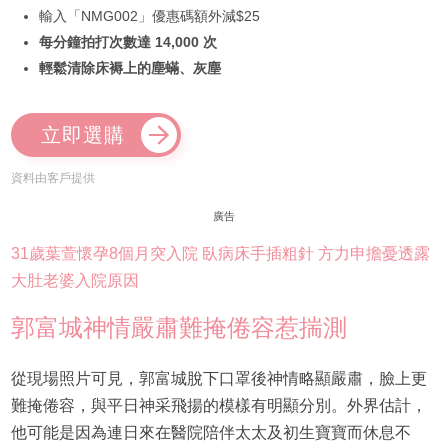
輸入「NMG002」優惠碼額外減$25
每分鐘拍打次數達 14,000 次
輕鬆清除床褥上的塵蟎、灰塵
立即選購
資料由客戶提供
廣告
31歲葉萱懷孕8個月突入院 臥病床手插粗針 方力申擔憂透露
大肚老婆入院原因
郭富城神情嚴肅難掩倦容惹揣測
從現場照片可見，郭富城脫下口罩後神情略顯嚴肅，臉上更
難掩倦容，與平日神采飛揚的模樣有明顯分別。外界估計，
他可能是因為連日來在醫院陪伴太太及初生寶寶而休息不