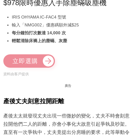
$978限時優惠入手除塵蟎吸塵機
IRIS OHYAMA IC-FAC4 型號
輸入「NMG002」優惠碼額外減$25
每分鐘拍打次數達 14,000 次
輕鬆清除床褥上的塵蟎、灰塵
立即選購
資料由客戶提供
廣告
產後丈夫刻意拉開距離
產後太太就發現丈夫出現一些微妙的變化，丈夫不時會刻意
拉開他們二人的距離，亦會小事化大故意引起爭執及吵架。
直至有一次爭執中，丈夫竟提出分房睡的要求，此等舉動令