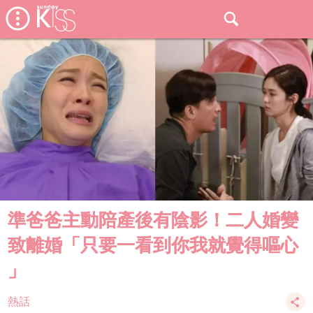
準爸爸主動陪產後有陰影！二人婚變
致離婚「只要一看到你我就覺得嘔心
」
熱話