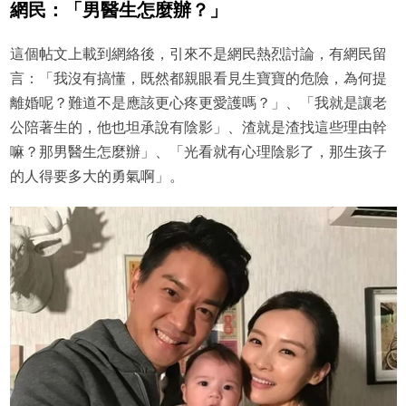
網民：「男醫生怎麼辦？」
這個帖文上載到網絡後，引來不是網民熱烈討論，有網民留
言：「我沒有搞懂，既然都親眼看見生寶寶的危險，為何提
離婚呢？難道不是應該更心疼更愛護嗎？」、「我就是讓老
公陪著生的，他也坦承說有陰影」、渣就是渣找這些理由幹
嘛？那男醫生怎麼辦」、「光看就有心理陰影了，那生孩子
的人得要多大的勇氣啊」。