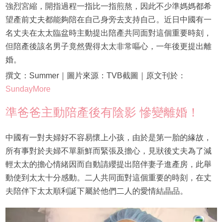
強烈宮縮，開指過程一指比一指煎熬，因此不少準媽媽都希
望產前丈夫都能夠陪在自己身旁去支持自己。近日中國有一
名丈夫在太太臨盆時主動提出陪產共同面對這個重要時刻，
但陪產後該名男子竟然覺得太太非常嘔心，一年後更提出離
婚。
撰文：Summer｜圖片來源：TVB截圖｜原文刊於：
SundayMore
準爸爸主動陪產後有陰影 慘變離婚！
中國有一對夫婦好不容易懷上小孩，由於是第一胎的緣故，
所有事對於夫婦不單新鮮而緊張及擔心，見狀後丈夫為了減
輕太太的擔心情緒因而自動請纓提出陪伴妻子進產房，此舉
動使到太太十分感動。二人共同面對這個重要的時刻，在丈
夫陪伴下太太順利誕下屬於他們二人的愛情結晶品。