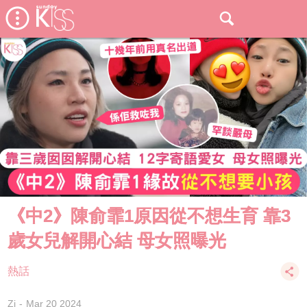
《中2》陳俞霏1原因從不想生育 靠3
歲女兒解開心結 母女照曝光
熱話
Zi
Mar 20 2024