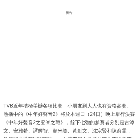
廣告
TVB近年積極舉辦各項比賽，小朋友到大人也有資格參賽。
熱播中的《中年好聲音2》將於本週日（24日）晚上舉行決賽
《中年好聲音2之登峯之戰》，餘下七強的參賽者分別是古淖
文、安雅希、譚輝智、顏米羔、黃劍文、沈宗賢和陳俞霏，