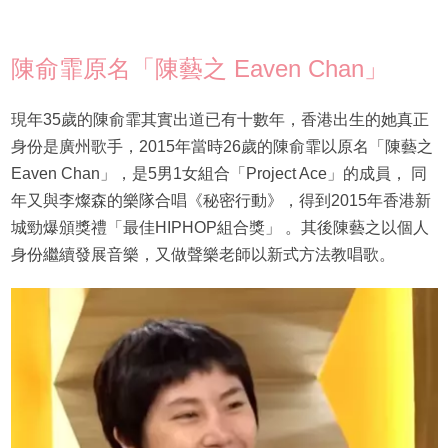
陳俞霏原名「陳藝之 Eaven Chan」
現年35歲的陳俞霏其實出道已有十數年，香港出生的她真正
身份是廣州歌手，2015年當時26歲的陳俞霏以原名「陳藝之
Eaven Chan」，是5男1女組合「Project Ace」的成員， 同
年又與李燦森的樂隊合唱《秘密行動》，得到2015年香港新
城勁爆頒獎禮「最佳HIPHOP組合獎」 。其後陳藝之以個人
身份繼續發展音樂，又做聲樂老師以新式方法教唱歌。