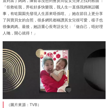
直到當了媽媽，陳俞霏沒想到會反而從女兒身上找到救贖 ：
「佢救咗我，畀咗好多快樂我，我人生一直係我媽咪話曬
事，有咗囡囡先發現人生原來唔係咁。」她在節目上更分享
了與寶貝女的合照，很多網民都稱讚其女兒很可愛，樣子也
很像媽媽。最後，她語重心長寄語女兒：「做自己，唔好理
人哋，開心就得！」
（圖片來源：TVB）