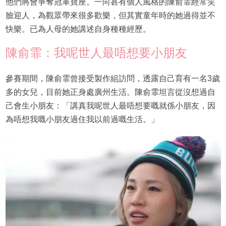
他們將會爭奪冠軍寶座。一向甚有個人風格的陳俞霏經常笑
臉迎人，為觀眾帶來很多歡樂，但其實童年時的她過得並不
快樂。已為人母的她講述自身種種經歷。
陳俞霏：我呢世人最唔想要小朋友
參賽期間，陳俞霏曾接受製作組訪問，透露自己育有一名3歲
多的女兒，目前她正身處廣州生活。陳俞霏坦言從沒想過自
己會生小朋友：「講真我呢世人最唔想要嘅就係小朋友，因
為唔想我嘅小朋友過住我以前過嘅生活。」