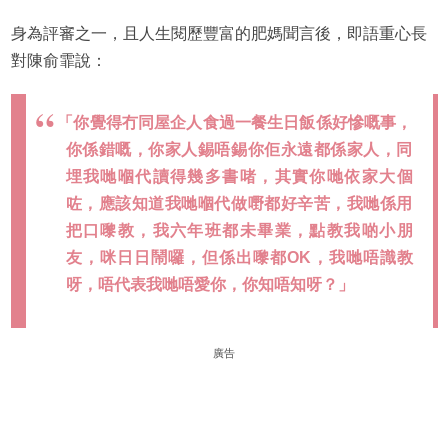
身為評審之一，且人生閱歷豐富的肥媽聞言後，即語重心長
對陳俞霏說：
「你覺得冇同屋企人食過一餐生日飯係好慘嘅事，
你係錯嘅，你家人錫唔錫你佢永遠都係家人，同
埋我哋嗰代讀得幾多書啫，其實你哋依家大個
咗，應該知道我哋嗰代做嘢都好辛苦，我哋係用
把口嚟教，我六年班都未畢業，點教我啲小朋
友，咪日日鬧囉，但係出嚟都OK，我哋唔識教
呀，唔代表我哋唔愛你，你知唔知呀？」
廣告