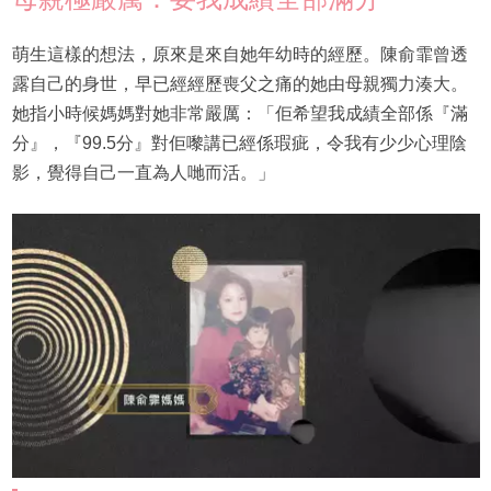
萌生這樣的想法，原來是來自她年幼時的經歷。陳俞霏曾透
露自己的身世，早已經經歷喪父之痛的她由母親獨力湊大。
她指小時候媽媽對她非常嚴厲：「佢希望我成績全部係『滿
分』，『99.5分』對佢嚟講已經係瑕疵，令我有少少心理陰
影，覺得自己一直為人哋而活。」