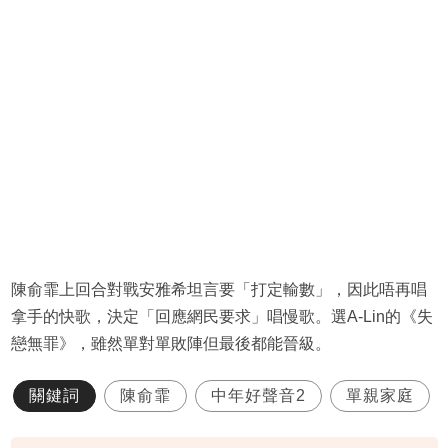
陳俞霏上回合對戰安雅希坦言要「打定輸數」，因此唔再唱
拿手的快歌，決定「回應網民要求」唱慢歌。選A-Lin的《失
戀無罪》，雖然單對單敗陣但最後都能晉級。
關鍵詞
陳俞霏
中年好聲音2
單親家庭