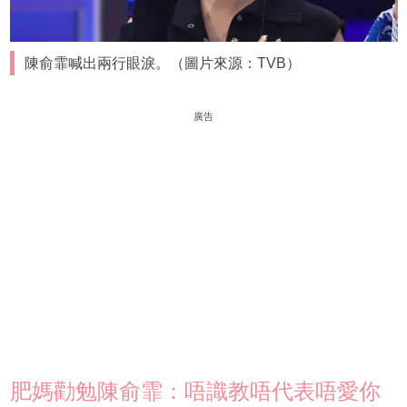
陳俞霏喊出兩行眼淚。（圖片來源：TVB）
廣告
肥媽勸勉陳俞霏：唔識教唔代表唔愛你