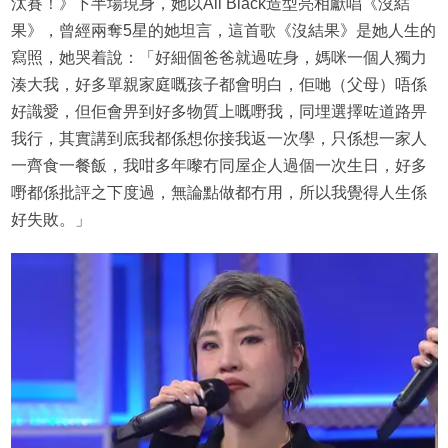
汰賽！》下半場現身，她以All Black造型亮相獻唱《沒結
果》，曾經兩奪5星的她坦言，這首歌《沒結果》是她人生的
寫照，她哭着說：「好細個爸爸就過咗身，媽咪一個人獨力
湊大我，好多單親家庭嘅孩子都會明白，佢哋（父母）唔係
好識愛，但佢會畀到好多物質上嘅嘢我，同埋選擇咗道路畀
我行，其實講到底我都係想你接我返一次學，只係想一家人
一齊食一餐飯，我咁多年嚟冇同屋企人過個一次生日，好多
嘢都係批評之下度過，無論點做都冇用，所以我覺得人生係
好失敗。」