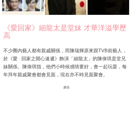
《愛回家》細龍太是堂妹 才華洋溢學歷
高
不少圈內藝人都有親戚關係，而陳瑞輝原來跟TVB前藝人，
於《愛 · 回家之開心速遞》飾演「細龍太」的陳偉琪是堂兄
妹關係。陳偉琪指，他們小時候感情要好，會一起玩耍，每
年拜年親戚聚會都會見面，現在亦不時見面聚會。
廣告