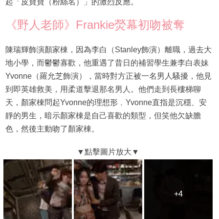
起「皮寶寶（粉絲名）」的激烈反應。
《野人老師》Frankie熒幕初吻被奪
陳瑞輝飾演顏家棟，因為李白（Stanley飾演）離職，過去大
地小學，而鬱鬱寡歡，他重遇了昔日的補習學生兼李白表妹
Yvonne（羅允芝飾演），當時對方正被一名男人騷擾，他見
到即英雄救美，用柔道擊退那名男人。他們走到長樓梯聊
天，顏家棟問起Yvonne的理想形﹐Yvonne直指是沉穩、安
靜的男生，暗示顏家棟是自己喜歡的類型，但笑他欠缺膽
色，然後主動吻了顏家棟。
+4
+4