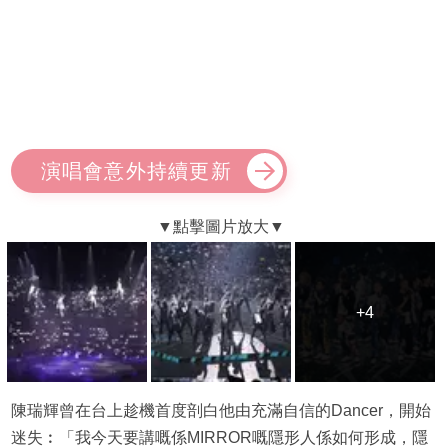
演唱會意外持續更新
+4
+4
陳瑞輝曾在台上趁機首度剖白他由充滿自信的Dancer，開始
迷失︰「我今天要講嘅係MIRROR嘅隱形人係如何形成，隱