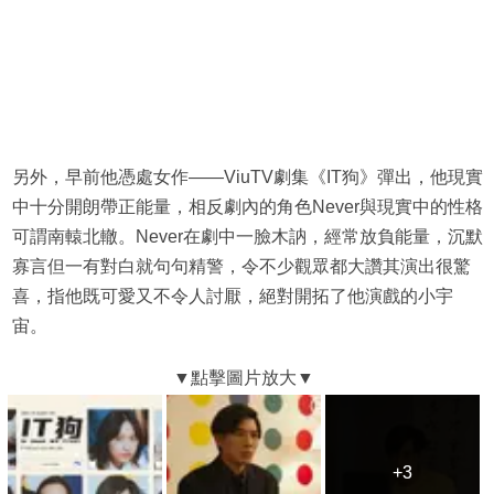
另外，早前他憑處女作——ViuTV劇集《IT狗》彈出，他現實
中十分開朗帶正能量，相反劇內的角色Never與現實中的性格
可謂南轅北轍。Never在劇中一臉木訥，經常放負能量，沉默
寡言但一有對白就句句精警，令不少觀眾都大讚其演出很驚
喜，指他既可愛又不令人討厭，絕對開拓了他演戲的小宇
宙。
+3
+3