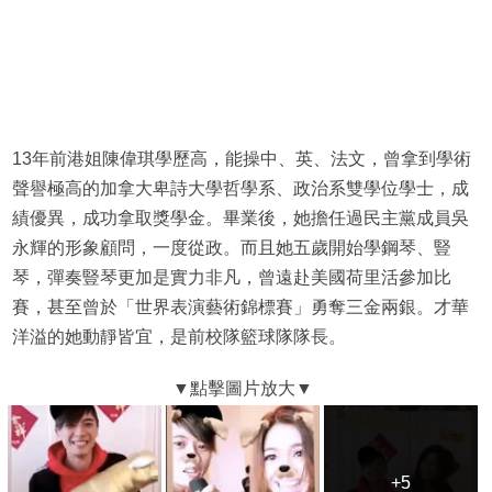
13年前港姐陳偉琪學歷高，能操中、英、法文，曾拿到學術
聲譽極高的加拿大卑詩大學哲學系、政治系雙學位學士，成
績優異，成功拿取獎學金。畢業後，她擔任過民主黨成員吳
永輝的形象顧問，一度從政。而且她五歲開始學鋼琴、豎
琴，彈奏豎琴更加是實力非凡，曾遠赴美國荷里活參加比
賽，甚至曾於「世界表演藝術錦標賽」勇奪三金兩銀。才華
洋溢的她動靜皆宜，是前校隊籃球隊隊長。
+5
+5