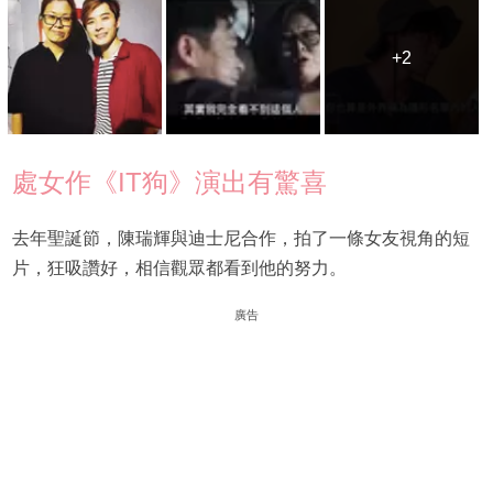
+2
+2
處女作《IT狗》演出有驚喜
去年聖誕節，陳瑞輝與迪士尼合作，拍了一條女友視角的短
片，狂吸讚好，相信觀眾都看到他的努力。
廣告