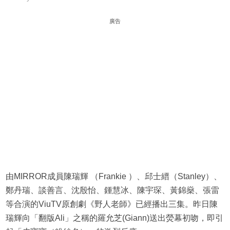
廣告
由MIRROR成員陳瑞輝 （Frankie ）、邱士縉（Stanley）、
鄭丹瑞、談善言、沈殷怡、鍾慧冰、陳宇琛、黃錦燊、張雷
等合演的ViuTV原創劇《野人老師》已經播出三集。昨日陳
瑞輝向「翻版Ali」之稱的羅允芝(Giann)送出熒幕初吻，即引