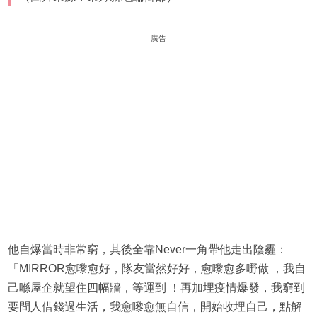
廣告
他自爆當時非常窮，其後全靠Never一角帶他走出陰霾：
「MIRROR愈嚟愈好，隊友當然好好，愈嚟愈多嘢做 ，我自
己喺屋企就望住四幅牆，等運到 ！再加埋疫情爆發，我窮到
要問人借錢過生活，我愈嚟愈無自信，開始收埋自己，點解