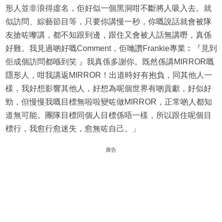
形人並非浪得虛名，佢好似一個黑洞咁不斷將人吸入去。就
似訪問、綜藝節目等，只要你講慢一秒，你嘅說話就會被隊
友搶咗嚟講，都不知跟到邊，跟住又會被人話無講嘢，真係
好難。我見過啲好嘅Comment，佢哋讚Frankie專業︰『見到
佢成個訪問都喺到笑 』我真係多謝你。既然係講MIRROR嘅
隱形人，咁我講返MIRROR！出道時好有抱負，同其他人一
樣，我好想影響其他人，好想為呢個世界有啲貢獻，好似好
勁，但慢慢我嘅目標無啦啦變咗做MIRROR，正常啲人都知
道無可能。團隊目標同個人目標係唔一樣，所以跟住呢個目
標行，我愈行愈迷失，愈無咗自己。」
廣告