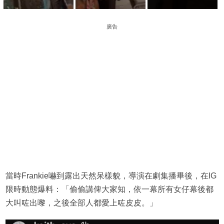
廣告
當時Frankie嚇到露出天然呆樣貌，導演在劇集播畢後，在IG
限時動態爆料：「偷偷講俾大家知，依一幕所有女仔幕後都
大叫咗出嚟，之後全部人都愛上咗皮皮。」