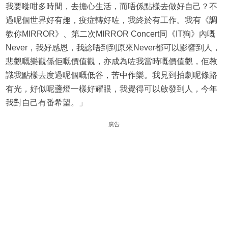
我要嘥咁多時間，去擔心生活，而唔係點樣去做好自己？不
過呢個世界好有趣，疫症轉好咗，我終於有工作。我有《調
教你MIRROR》、第二次MIRROR Concert同《IT狗》內嘅
Never，我好感恩，我諗唔到到原來Never都可以影響到人，
悲觀嘅樂觀係佢嘅價值觀，亦成為咗我當時嘅價值觀，佢教
識我點樣去度過呢個嘅低谷，苦中作樂。我見到拍劇呢條路
有光，好似呢盞燈一樣好耀眼，我覺得可以啟發到人，今年
我對自己有番希望。」
廣告