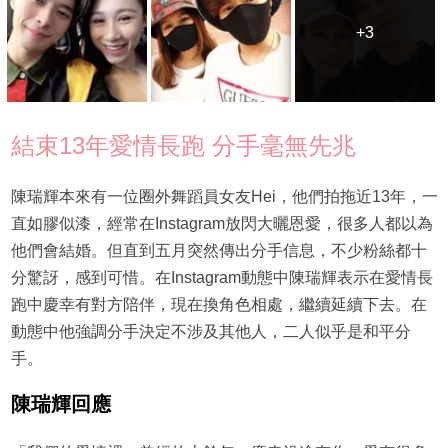
+3
+3
結束13年愛情長跑 分手毫無先兆
陳瑞輝本來有一位圈外舞蹈員女友Hei，他們拍拖近13年，一
直如膠似漆，經常在Instagram放閃大曬恩愛，很多人都以為
他們會結婚。但直到五月突然傳出分手信息，不少粉絲都十
分驚訝，感到可惜。在Instagram動態中陳瑞輝表示在愛情長
跑中慶幸有對方陪伴，現在換角色相處，繼續延續下去。在
動態中他強調分手決定不涉及其他人，二人似乎是和平分
手。
陳瑞輝回應