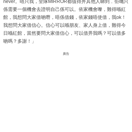
never。唔只我，全隊MIRROR都值得畀其他人睇到﹐佢哋只
係需要一個機會去證明自己係可以。依家機會嚟，難得喺紅
館，我想問大家借啲嘢，唔係借錢，依家錢唔使借，我ok！
我想問大家借信心。信心可以喺朋友、家人身上借，難得今
日喺紅館，當然要問大家借信心，可以借畀我嗎？可以借多
啲嗎？多謝！」
廣告