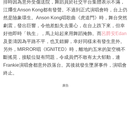
排時因為意外受傷送院，舞蹈員於社交平台集體表示不滿，
江𤒹生Anson Kong都有發聲。不過到正式演唱會時，台上仍
然是險象環生。Anson Kong唱歌曲《虎道門》時，舞台突然
劇震，發出巨響，令他差點失去重心，在台上跌下來，但幸
好他即時「執生」，馬上站起來用舞蹈掩飾。而
呂爵安
Edan
及姜濤因為平路不平，也叉錯腳，幸好同樣未有發生意外。
另外，MIRROR唱《IGNITED》時，離地約五米的架空橋不
斷搖晃，接駁位疑有問題，令成員們不敢有太大郁動，連
Frankie演唱會都意外跌落台。其後就發生墜屏事件，演唱會
終止。
廣告