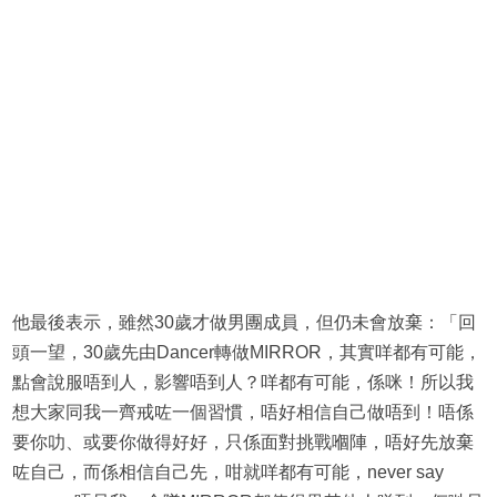
他最後表示，雖然30歲才做男團成員，但仍未會放棄：「回
頭一望，30歲先由Dancer轉做MIRROR，其實咩都有可能，
點會說服唔到人，影響唔到人？咩都有可能，係咪！所以我
想大家同我一齊戒咗一個習慣，唔好相信自己做唔到！唔係
要你叻、或要你做得好好，只係面對挑戰嗰陣，唔好先放棄
咗自己，而係相信自己先，咁就咩都有可能，never say