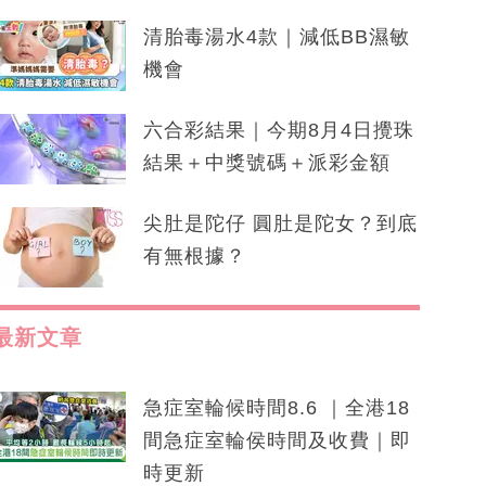
清胎毒湯水4款｜減低BB濕敏
機會
六合彩結果｜今期8月4日攪珠
結果＋中獎號碼＋派彩金額
尖肚是陀仔 圓肚是陀女？到底
有無根據？
最新文章
急症室輪候時間8.6 ｜全港18
間急症室輪侯時間及收費｜即
時更新