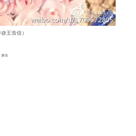
博@王浩信）
廣告