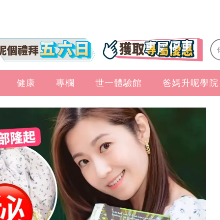
健康
專欄
世一體驗館
爸媽升呢學院