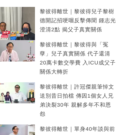
黎彼得離世｜黎彼得兒子黎樹
德開記招哽咽反擊傳聞 鍾志光
澄清2點 揭父子真實關係
黎彼得離世｜黎彼得與「冤
孽」兒子真實關係 代子還清
20萬卡數交學費 入ICU成父子
關係大轉折
黎彼得離世｜許冠傑親筆悼文
送別昔日拍檔 傳因1個女人兄
弟決裂30年 親解多年不和恩
怨
黎彼得離世｜單身40年談與前