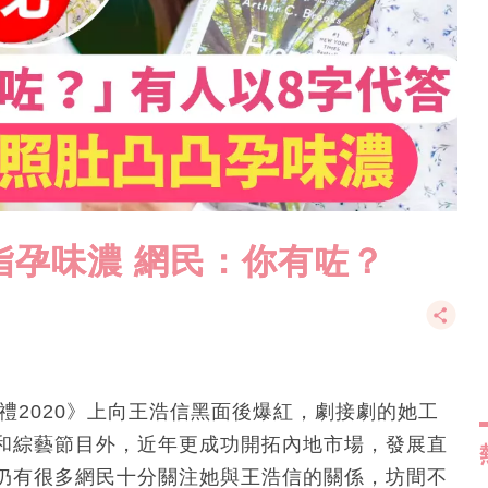
指孕味濃 網民：你有咗？
禮2020》上向王浩信黑面後爆紅，劇接劇的她工
和綜藝節目外，近年更成功開拓內地市場，發展直
仍有很多網民十分關注她與王浩信的關係，坊間不