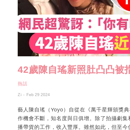
42歲陳自瑤新照肚凸凸被
熱話
Zi
Feb 29 2024
藝人陳自瑤（Yoyo）自從在《萬千星輝頒獎典
作機會不斷，知名度與日俱增。除了拍攝劇集
播帶貨的工作，收入豐厚。雖然如此，但至今