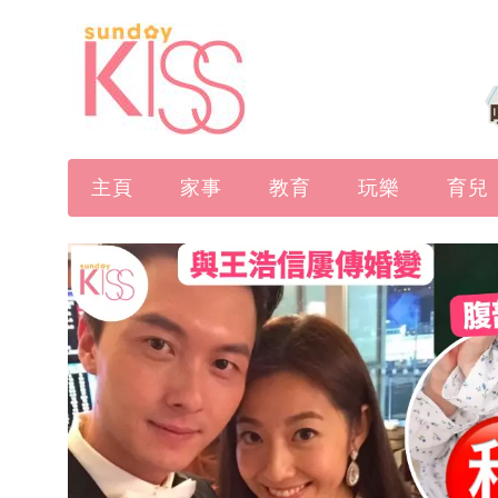
主頁
家事
教育
玩樂
育兒