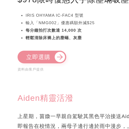
IRIS OHYAMA IC-FAC4 型號
輸入「NMG002」優惠碼額外減$25
每分鐘拍打次數達 14,000 次
輕鬆清除床褥上的塵蟎、灰塵
立即選購
資料由客戶提供
Aiden精靈活潑
上星期，茵媺一早親自駕駛其黑色平治接送Aid
即報告在校情況，兩母子邊行邊於雨中漫步，上