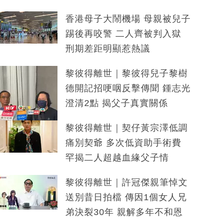
香港母子大鬧機場 母親被兒子
踢後再咬警 二人齊被判入獄
刑期差距明顯惹熱議
黎彼得離世｜黎彼得兒子黎樹
德開記招哽咽反擊傳聞 鍾志光
澄清2點 揭父子真實關係
黎彼得離世｜契仔黃宗澤低調
痛別契爺 多次低資助手術費
罕揭二人超越血緣父子情
黎彼得離世｜許冠傑親筆悼文
送別昔日拍檔 傳因1個女人兄
弟決裂30年 親解多年不和恩