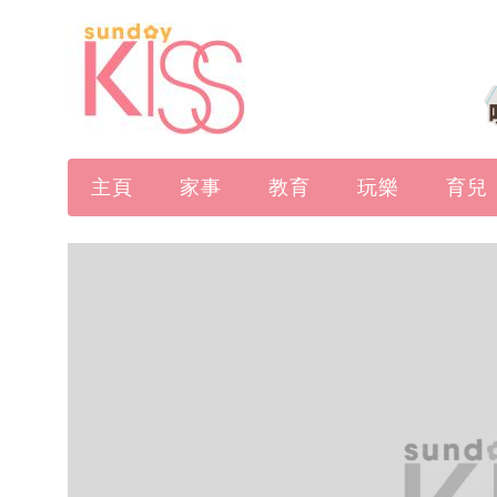
主頁
家事
教育
玩樂
育兒