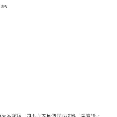
廣告
問題大為緊張，四出向家長們朋友攞料，陳豪話：