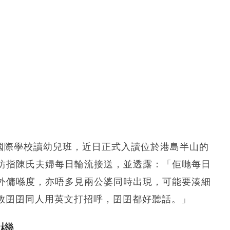
ton國際學校讀幼兒班，近日正式入讀位於港島半山的
坊指陳氏夫婦每日輪流接送，並透露：「佢哋每日
外傭喺度，亦唔多見兩公婆同時出現，可能要湊細
會教囝囝同人用英文打招呼，囝囝都好聽話。」
塵機