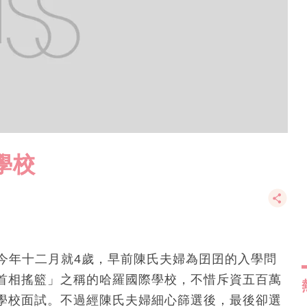
學校
en)今年十二月就4歲，早前陳氏夫婦為囝囝的入學問
首相搖籃」之稱的哈羅國際學校，不惜斥資五百萬
學校面試。不過經陳氏夫婦細心篩選後，最後卻選