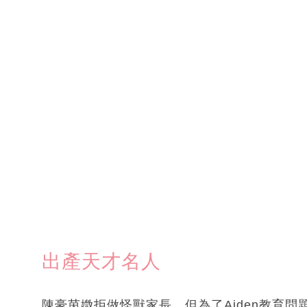
出產天才名人
陳豪茵媺拒做怪獸家長，但為了Aiden教育