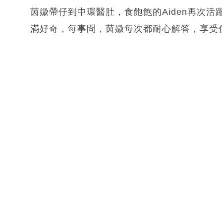
茵媺帶仔到中環醫肚，食飽飽的Aiden再次活
滿好奇，每事問，茵媺每次都耐心解答，享受