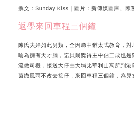
撰文：Sunday Kiss｜圖片：新傳媒圖庫、
返學來回車程三個鐘
陳氏夫婦如此另類，全因睇中猶太式教育，對
喻為擁有天才腦，諾貝爾獎得主中佔三成也是
流做司機，接送大仔由大埔比華利山寓所到港島
茵媺風雨不改去接仔，來回車程三個鐘，為兒