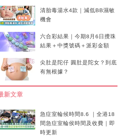
清胎毒湯水4款｜減低BB濕敏
機會
六合彩結果｜今期8月6日攪珠
結果＋中獎號碼＋派彩金額
尖肚是陀仔 圓肚是陀女？到底
有無根據？
最新文章
急症室輪候時間8.6 ｜全港18
間急症室輪侯時間及收費｜即
時更新