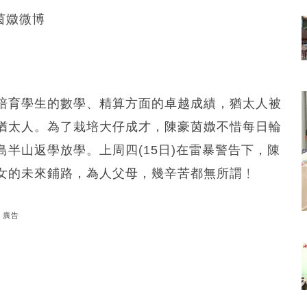
陳茵媺微博
培育學生的數學、精算方面的卓越成績，猶太人被
猶太人。為了栽培大仔成才，陳豪茵媺不惜每日輪
半山返學放學。上周四(15日)在雷暴警告下，陳
女的未來鋪路，為人父母，幾辛苦都無所謂﹗
廣告