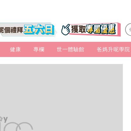
健康
專欄
世一體驗館
爸媽升呢學院