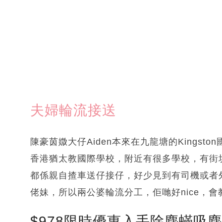
夫婦輪流接送
陳豪茵媺大仔Aiden本來在九龍塘的Kings
香港猶太教國際學校，附近有很多學校，有街
都係親自揸車送仔接仔，好少見到有司機或者
佬妹，所以兩公婆輪流分工，佢哋好nice，
$978限時優惠入手除塵蟎吸