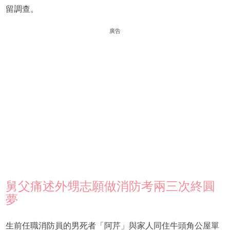
留調查。
廣告
舅父痛述外甥志願做消防考兩三次終圓
夢
生前任職消防員的男死者「阿芹」與家人同住牛頭角公屋單