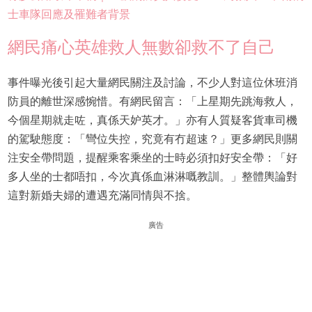
士車隊回應及罹難者背景
網民痛心英雄救人無數卻救不了自己
事件曝光後引起大量網民關注及討論，不少人對這位休班消
防員的離世深感惋惜。有網民留言：「上星期先跳海救人，
今個星期就走咗，真係天妒英才。」亦有人質疑客貨車司機
的駕駛態度：「彎位失控，究竟有冇超速？」更多網民則關
注安全帶問題，提醒乘客乘坐的士時必須扣好安全帶：「好
多人坐的士都唔扣，今次真係血淋淋嘅教訓。」整體輿論對
這對新婚夫婦的遭遇充滿同情與不捨。
廣告