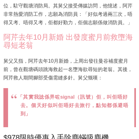
位，駐守觀塘消防局。其舅父接受傳媒訪問，他憶述，阿芹
非常熱愛消防工作，志願為消防員：「好似考過兩三次，唔
得又考、唔得又考，佢都好勤力，佢個志願係做消防員。」
阿芹去年10月新婚 出發度蜜月前救墮海
尋短老翁
舅父又指，阿芹去年10月新婚，上周出發往曼谷補度蜜月
前，曾在觀塘碼頭跳海救起一名墮海欲尋短的老翁。其後，
阿芹救人期間腳部受傷需縫多針。舅父慨嘆：
「其實我諗係畀咗signal（訊號）佢，叫佢唔好
去。個天好似叫佢唔好去旅行，點知都係避唔
到」
$978限時優惠入手除塵蟎吸塵機