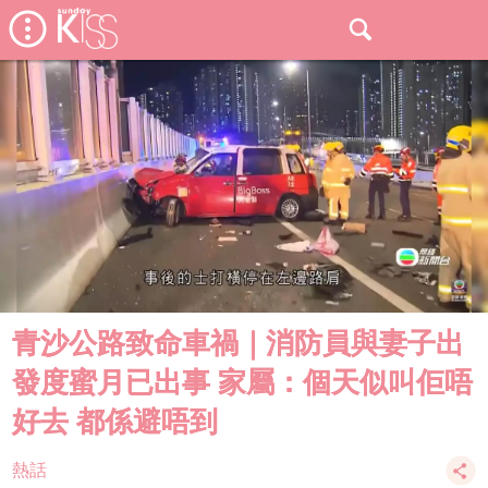
青沙公路致命車禍｜消防員與妻子出
發度蜜月已出事 家屬：個天似叫佢唔
好去 都係避唔到
熱話