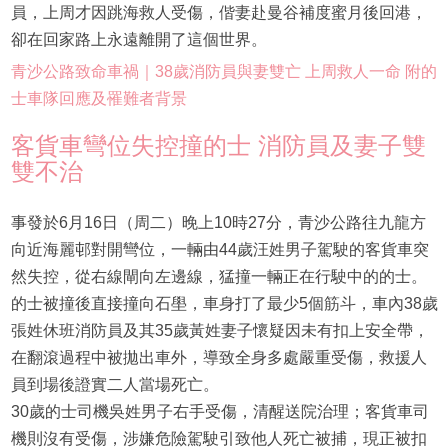
員，上周才因跳海救人受傷，偕妻赴曼谷補度蜜月後回港，
卻在回家路上永遠離開了這個世界。
青沙公路致命車禍｜38歲消防員與妻雙亡 上周救人一命 附的
士車隊回應及罹難者背景
客貨車彎位失控撞的士 消防員及妻子雙
雙不治
事發於6月16日（周二）晚上10時27分，青沙公路往九龍方
向近海麗邨對開彎位，一輛由44歲汪姓男子駕駛的客貨車突
然失控，從右線閘向左邊線，猛撞一輛正在行駛中的的士。
的士被撞後直接撞向石壆，車身打了最少5個筋斗，車內38歲
張姓休班消防員及其35歲黃姓妻子懷疑因未有扣上安全帶，
在翻滾過程中被拋出車外，導致全身多處嚴重受傷，救援人
員到場後證實二人當場死亡。
30歲的士司機吳姓男子右手受傷，清醒送院治理；客貨車司
機則沒有受傷，涉嫌危險駕駛引致他人死亡被捕，現正被扣