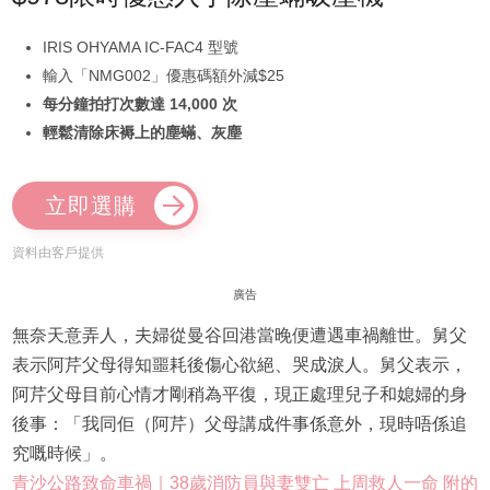
IRIS OHYAMA IC-FAC4 型號
輸入「NMG002」優惠碼額外減$25
每分鐘拍打次數達 14,000 次
輕鬆清除床褥上的塵蟎、灰塵
立即選購
資料由客戶提供
廣告
無奈天意弄人，夫婦從曼谷回港當晚便遭遇車禍離世。舅父
表示阿芹父母得知噩耗後傷心欲絕、哭成淚人。舅父表示，
阿芹父母目前心情才剛稍為平復，現正處理兒子和媳婦的身
後事：「我同佢（阿芹）父母講成件事係意外，現時唔係追
究嘅時候」。
青沙公路致命車禍｜38歲消防員與妻雙亡 上周救人一命 附的