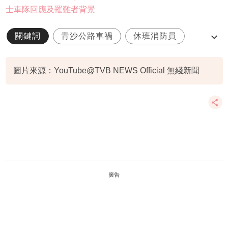
士車隊回應及罹難者背景
關鍵詞
青沙公路車禍
休班消防員
阿芹
新婚
圖片來源：YouTube@TVB NEWS Official 無綫新聞
廣告