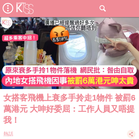
女搭客飛機上衰多手拎走1物件 被罰6
萬港元 大呻好委屈：工作人員又唔提
我！
熱話