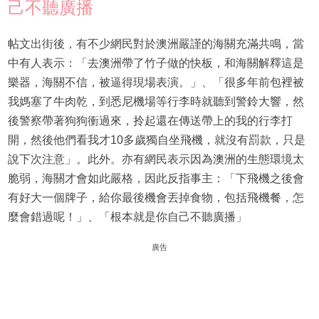
己不聽廣播
帖文出街後，有不少網民對於澳洲嚴謹的海關充滿共鳴，當
中有人表示：「去澳洲帶了竹子做的快板，和海關解釋這是
樂器，海關不信，被逼得現場表演。」、「很多年前包裡被
我媽塞了牛肉乾，到悉尼機場等行李時就聽到警鈴大響，然
後警察帶著狗狗衝過來，拎起還在傳送帶上的我的行李打
開，然後他們看我才10多歲獨自坐飛機，就沒有罰款，只是
說下次注意」。此外。亦有網民表示因為澳洲的生態環境太
脆弱，海關才會如此嚴格，因此反指事主：「下飛機之後會
有好大一個牌子，給你最後機會丟掉食物，包括飛機餐，怎
麼會錯過呢！」、「根本就是你自己不聽廣播」
廣告