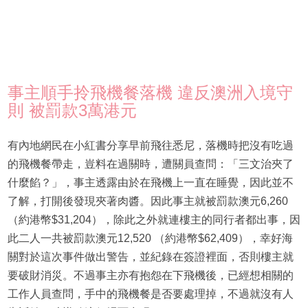
事主順手拎飛機餐落機 違反澳洲入境守
則 被罰款3萬港元
有內地網民在小紅書分享早前飛往悉尼，落機時把沒有吃過
的飛機餐帶走，豈料在過關時，遭關員查問：「三文治夾了
什麼餡？」，事主透露由於在飛機上一直在睡覺，因此並不
了解，打開後發現夾著肉醬。因此事主就被罰款澳元6,260
（約港幣$31,204），除此之外就連樓主的同行者都出事，因
此二人一共被罰款澳元12,520 （約港幣$62,409），幸好海
關對於這次事件做出警告，並紀錄在簽證裡面，否則樓主就
要破財消災。不過事主亦有抱怨在下飛機後，已經想相關的
工作人員查問，手中的飛機餐是否要處理掉，不過就沒有人