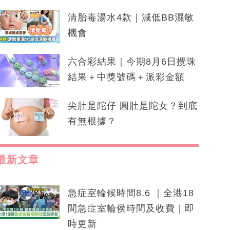
清胎毒湯水4款｜減低BB濕敏
機會
六合彩結果｜今期8月6日攪珠
結果＋中獎號碼＋派彩金額
尖肚是陀仔 圓肚是陀女？到底
有無根據？
最新文章
急症室輪候時間8.6 ｜全港18
間急症室輪侯時間及收費｜即
時更新