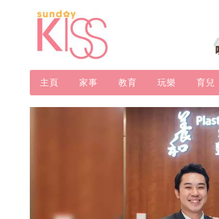
主頁
家事
教育
玩樂
育兒