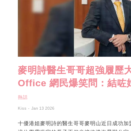
麥明詩醫生哥哥超強履歷大
Office 網民爆笑問：結
熱話
Kiss
Jan 13 2026
十優港姐麥明詩的醫生哥哥麥明山近日成功加