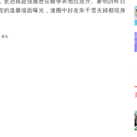
，更憑藉超強履歷在醫學界地位急升。麥明詩昨日
賀的溫馨場面曝光，連圈中好友朱千雪夫婦都現身
廣告