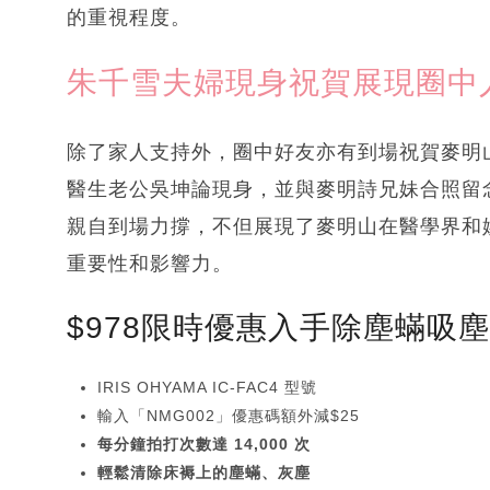
的重視程度。
朱千雪夫婦現身祝賀展現圈中
除了家人支持外，圈中好友亦有到場祝賀麥明
醫生老公吳坤論現身，並與麥明詩兄妹合照留
親自到場力撐，不但展現了麥明山在醫學界和
重要性和影響力。
$978限時優惠入手除塵蟎吸
IRIS OHYAMA IC-FAC4 型號
輸入「NMG002」優惠碼額外減$25
每分鐘拍打次數達 14,000 次
輕鬆清除床褥上的塵蟎、灰塵