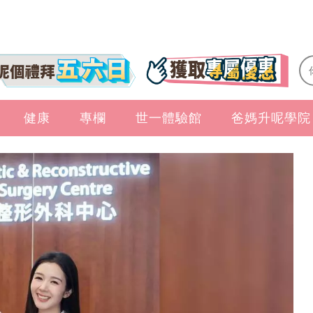
健康
專欄
世一體驗館
爸媽升呢學院