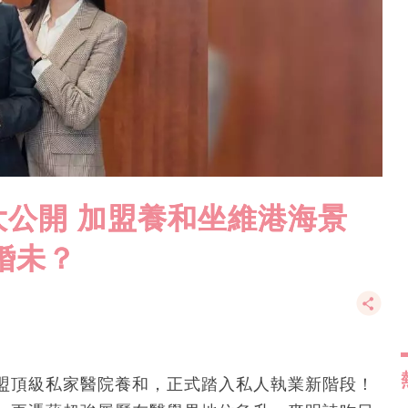
公開 加盟養和坐維港海景
咗婚未？
盟頂級私家醫院養和，正式踏入私人執業新階段！