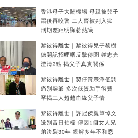
香港母子大鬧機場 母親被兒子
踢後再咬警 二人齊被判入獄
刑期差距明顯惹熱議
黎彼得離世｜黎彼得兒子黎樹
德開記招哽咽反擊傳聞 鍾志光
澄清2點 揭父子真實關係
黎彼得離世｜契仔黃宗澤低調
痛別契爺 多次低資助手術費
罕揭二人超越血緣父子情
黎彼得離世｜許冠傑親筆悼文
送別昔日拍檔 傳因1個女人兄
弟決裂30年 親解多年不和恩