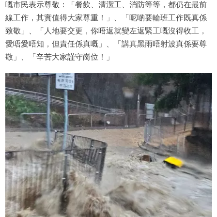
嘅市民表示尊敬：「餐飲、清潔工、消防等等，都仍在最前
線工作，其實值得大家尊重！」、「呢啲要輪班工作既真係
致敬」、「人地要交更，你唔返就變左返緊工嘅沒得收工，
愛唔愛唔知，但責任係真嘅」、「講真黑雨唔射波真係要尊
敬」、「辛苦大家謹守崗位！」