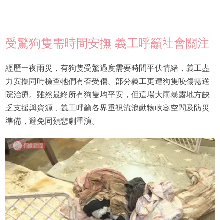
受驚狗隻需時間安撫 義工呼籲社會關注
經歷一夜雨災，有狗隻受驚過度需要時間平伏情緒，義工盡
力安撫同時檢查牠們有否受傷。部分義工更遭狗隻咬傷需送
院治療。雖然最終所有狗隻均平安，但這場大雨暴露地方缺
乏支援與資源，義工呼籲各界重視流浪動物收容空間及防災
準備，避免同類悲劇重演。