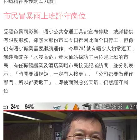
位嘅精神亦獲網民力讚！
市民冒暴雨上班謹守崗位
受黑色暴雨影響，唔少公共交通工具都宣布停駛，或謹提供
有限度服務。雖然大部份市民今日都因此而全日停工，但係
仍有唔少職業需要繼續運作。今早7時就有唔少人如常返工，
無綫新聞在「水浸高危」黃大仙站採訪了兩位趕上班的市
民，有任職醫護業及酒店業嘅市民接受記者訪問，並分別表
示：「時間要照規矩，一定有人接更」、「公司都要做運作
部門，所以都要返工」，即使面對惡劣天氣，仍然謹守崗
位。