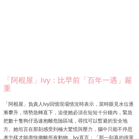
「阿棍屋」Ivy：比早前「百年一遇」嚴
重
「阿棍屋」負責人Ivy回憶現場情況時表示，當時眼見水位逐
漸攀升，情勢急轉直下，迫使她必須在短短十分鐘內，緊急
把數十隻狗仔迅速抱離危險區域，尋找可以暫避的安全地
方。她坦言在那刻感受到極大驚慌與壓力，腦中只能不停思
考怎樣才能盡快撤離所有動物。Ivy直言：「那一刻真的很害