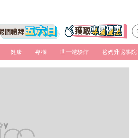
健康
專欄
世一體驗館
爸媽升呢學院