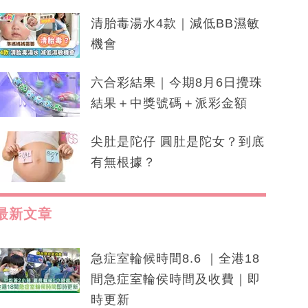
清胎毒湯水4款｜減低BB濕敏
機會
六合彩結果｜今期8月6日攪珠
結果＋中獎號碼＋派彩金額
尖肚是陀仔 圓肚是陀女？到底
有無根據？
最新文章
急症室輪候時間8.6 ｜全港18
間急症室輪侯時間及收費｜即
時更新