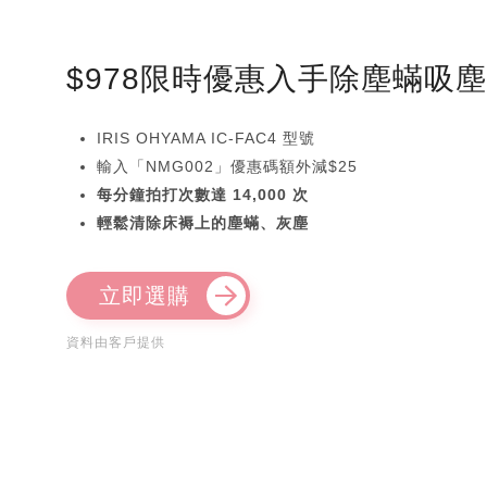
$978限時優惠入手除塵蟎吸
IRIS OHYAMA IC-FAC4 型號
輸入「NMG002」優惠碼額外減$25
每分鐘拍打次數達 14,000 次
輕鬆清除床褥上的塵蟎、灰塵
立即選購
資料由客戶提供