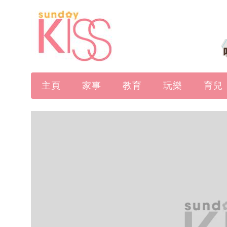
主頁
家事
教育
玩樂
育兒