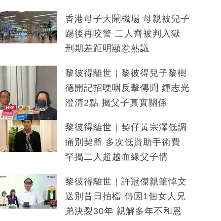
香港母子大鬧機場 母親被兒子
踢後再咬警 二人齊被判入獄
刑期差距明顯惹熱議
黎彼得離世｜黎彼得兒子黎樹
德開記招哽咽反擊傳聞 鍾志光
澄清2點 揭父子真實關係
黎彼得離世｜契仔黃宗澤低調
痛別契爺 多次低資助手術費
罕揭二人超越血緣父子情
黎彼得離世｜許冠傑親筆悼文
送別昔日拍檔 傳因1個女人兄
弟決裂30年 親解多年不和恩