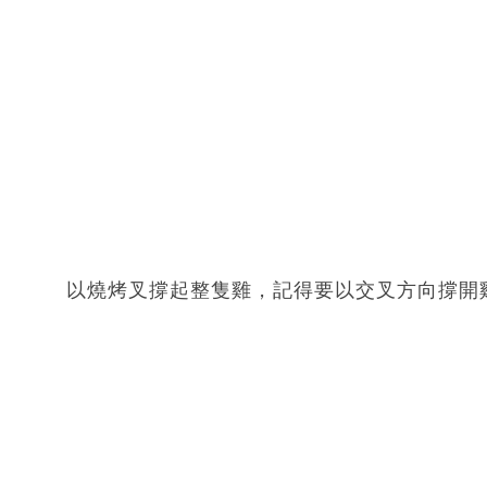
以燒烤叉撐起整隻雞，記得要以交叉方向撐開