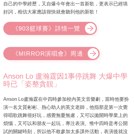
自己的中學經歷，又自爆今年會出一首新歌，更表示已經填
好詞，相信大家應該很快就會聽到他的新歌！
《903籃球賽》詳情一覽
《MIRROR演唱會》周邊
Anson Lo 盧瀚霆因1事停跳舞 大爆中學
時已「姿整貪靚」
Anson Lo盧瀚霆在中四時參加校內英文音樂劇，當時他要扮
演一名文質彬彬、熱心助人的英文老師，他指那是第一次覺
得唱歌跳舞很好玩，感覺無憂無慮，又可以拋開時學業上的
煩惱，又可以和朋友一起玩，專注表演。惟中四時是考公開
試的關鍵時刻，所以他不敢參加太多課外活動，表演後就沒