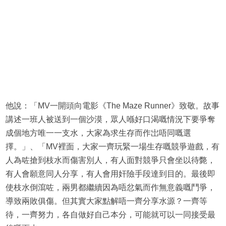
他說：「MV一開頭向電影《The Maze Runner》致敬。故事
講述一班人被送到一個沙漠，眾人喺好口渴嘅情況下要爭奪
成個地方唯一一支水，大家為求生存而作岀唔同嘅選
擇。」、「MV裡面，大家一齊玩緊一場生存嘅競爭遊戲，有
人為咗搶到枝水而傷害別人，有人面對競爭只會坐以待斃，
有人會願意同人分享，有人會用奸險手段達到目的。最後即
使枝水倒瀉咗，兩男都繼續因為唔忿氣而作無意義嘅鬥爭，
導致兩敗俱傷。但其實大家點解唔一齊分享水源？一齊等
待，一齊努力，各自做好自己本分，可能就可以一同接受最