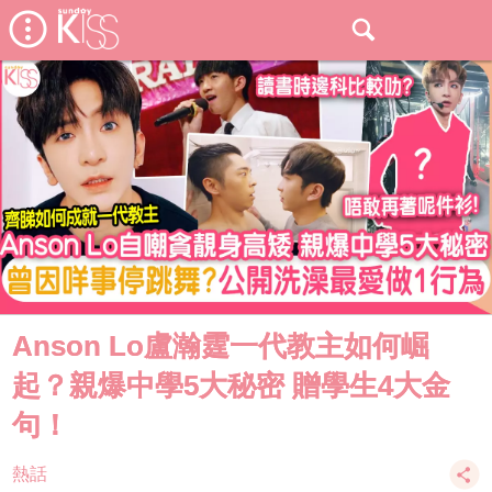
Anson Lo盧瀚霆一代教主如何崛
起？親爆中學5大秘密 贈學生4大金
句！
熱話