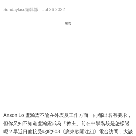
Sundaykiss編輯部
Jul 26 2022
廣告
Anson Lo 盧瀚霆不論在外表及工作方面一向都出名有要求，
但你又知不知道盧瀚霆成為「教主」前在中學階段是怎樣過
呢？早近日他接受叱咤903《廣東歌關注組》電台訪問，大談