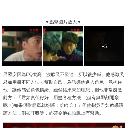
+5
+5
呂爵安因為EQ太高，淚腺又不發達，所以很少喊。他感激吳
君如用盡不同方法去幫助自己，為誘導他進入角色，竟抱住
他，讓他感受角色情緒。雖然結果未如理想，但他非常感激
對方：「君如真係好好，用盡各種方法，(但有無即刻開竅
呢？)如果係咁簡單就好囉！哈哈哈！」但他指吳君如教導演
該方法，例如呼吸等，的確令他在拍戲上有幫助。