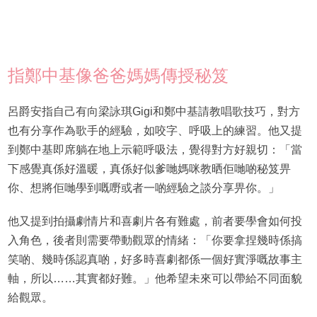
指鄭中基像爸爸媽媽傳授秘笈
呂爵安指自己有向梁詠琪Gigi和鄭中基請教唱歌技巧，對方
也有分享作為歌手的經驗，如咬字、呼吸上的練習。他又提
到鄭中基即席躺在地上示範呼吸法，覺得對方好親切：「當
下感覺真係好溫暖，真係好似爹哋媽咪教晒佢哋啲秘笈畀
你、想將佢哋學到嘅嘢或者一啲經驗之談分享畀你。」
他又提到拍攝劇情片和喜劇片各有難處，前者要學會如何投
入角色，後者則需要帶動觀眾的情緒：「你要拿捏幾時係搞
笑啲、幾時係認真啲，好多時喜劇都係一個好實淨嘅故事主
軸，所以……其實都好難。」他希望未來可以帶給不同面貌
給觀眾。