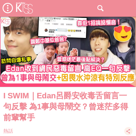
I SWIM｜Edan呂爵安收毒舌留言一
句反擊 為1事與母鬧交？曾迷茫多得
前輩幫手
熱話