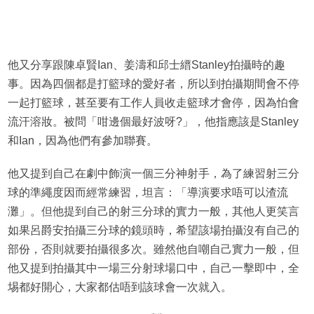
他又分享跟陳卓賢Ian、姜濤和邱士縉Stanley拍攝時的趣
事。因為四個都是打籃球的愛好者，所以到拍攝期間會不停
一起打籃球，甚至要有工作人員收走籃球才會停，因為怕會
流汗溶妝。被問「咁邊個最好波呀?」，他指應該是Stanley
和Ian，因為他們有參加聯賽。
他又提到自己在劇中飾演一個三分神射手，為了練習射三分
球的準繩度因而經常練習，坦言：「導演要求唔可以渣流
灘」。但他提到自己的射三分球的實力一般，其他人更笑言
如果呂爵安拍攝三分球的鏡頭時，希望該場拍攝沒有自己的
部份，否則就要拍攝很多次。雖然他自嘲自己實力一般，但
他又提到拍攝其中一場三分射球場口中，自己一擊即中，全
埸都好開心，大家都估唔到該球會一次就入。