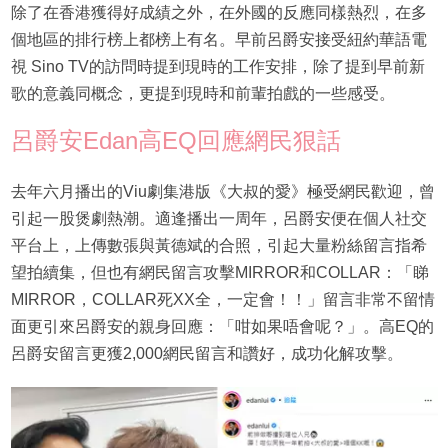
除了在香港獲得好成績之外，在外國的反應同樣熱烈，在多
個地區的排行榜上都榜上有名。早前呂爵安接受紐約華語電
視 Sino TV的訪問時提到現時的工作安排，除了提到早前新
歌的意義同概念，更提到現時和前輩拍戲的一些感受。
呂爵安Edan高EQ回應網民狠話
去年六月播出的Viu劇集港版《大叔的愛》極受網民歡迎，曾
引起一股煲劇熱潮。適逢播出一周年，呂爵安便在個人社交
平台上，上傳數張與黃德斌的合照，引起大量粉絲留言指希
望拍續集，但也有網民留言攻擊MIRROR和COLLAR：「睇
MIRROR，COLLAR死XX全，一定會！！」留言非常不留情
面更引來呂爵安的親身回應：「咁如果唔會呢？」。高EQ的
呂爵安留言更獲2,000網民留言和讚好，成功化解攻擊。