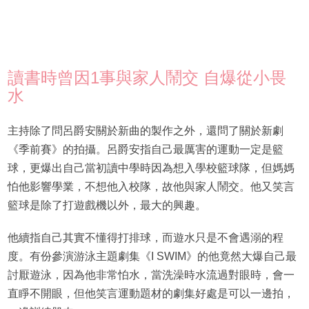
讀書時曾因1事與家人鬧交 自爆從小畏
水
主持除了問呂爵安關於新曲的製作之外，還問了關於新劇
《季前賽》的拍攝。呂爵安指自己最厲害的運動一定是籃
球，更爆出自己當初讀中學時因為想入學校籃球隊，但媽媽
怕他影響學業，不想他入校隊，故他與家人鬧交。他又笑言
籃球是除了打遊戲機以外，最大的興趣。
他續指自己其實不懂得打排球，而遊水只是不會遇溺的程
度。有份參演游泳主題劇集《I SWIM》的他竟然大爆自己最
討厭遊泳，因為他非常怕水，當洗澡時水流過對眼時，會一
直睜不開眼，但他笑言運動題材的劇集好處是可以一邊拍，