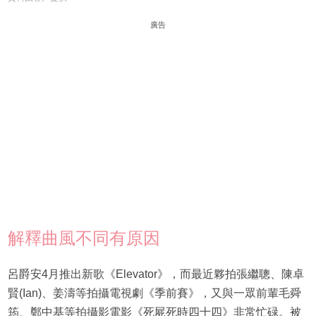
廣告
解釋曲風不同有原因
呂爵安4月推出新歌《Elevator》，而最近夥拍張繼聰、陳卓
賢(Ian)、姜濤等拍攝電視劇《季前賽》，又與一眾前輩毛舜
筠、鄭中基等拍攝影電影《死屍死時四十四》非常忙碌。被