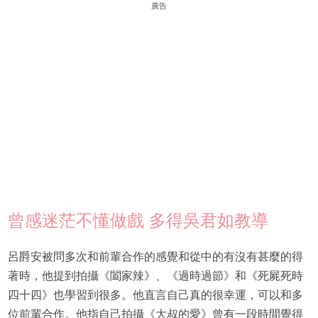
廣告
曾感迷茫不懂做戲 多得吳君如教導
呂爵安被問多次和前輩合作的感覺和從中的有沒有甚麼的得
著時，他提到拍攝《闔家辣》、《過時過節》和《死屍死時
四十四》也學習到很多。他直言自己真的很幸運，可以和多
位前輩合作。他指自己拍攝《大叔的愛》曾有一段時間覺得