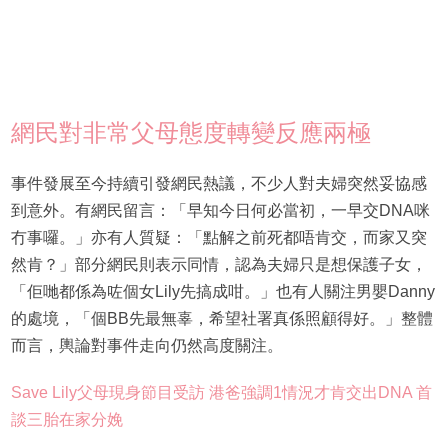
網民對非常父母態度轉變反應兩極
事件發展至今持續引發網民熱議，不少人對夫婦突然妥協感
到意外。有網民留言：「早知今日何必當初，一早交DNA咪
冇事囉。」亦有人質疑：「點解之前死都唔肯交，而家又突
然肯？」部分網民則表示同情，認為夫婦只是想保護子女，
「佢哋都係為咗個女Lily先搞成咁。」也有人關注男嬰Danny
的處境，「個BB先最無辜，希望社署真係照顧得好。」整體
而言，輿論對事件走向仍然高度關注。
Save Lily父母現身節目受訪 港爸強調1情況才肯交出DNA 首
談三胎在家分娩