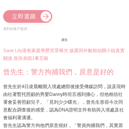
立即選購
資料由客戶提供
廣告
Save Lily港爸家庭學歷背景曝光 披露與外貌相似關小姐真實
關係 曾與弟因1事互毆
曾先生：警方拘捕我們，原意是好的
曾先生於4日凌晨離開入境處總部後接受傳媒訪問，談及現時
由社署暫托照顧的男嬰Danny時坦言感到擔心，但他相信社
署會妥善照顧兒子。「見到少少曙光」，曾先生形容今次同
意配合調查後的感受，認為DNA證明文件有助與入境處及社
會福利署溝通。
曾先生認為警方拘他們原意很好，「警員拘捕我們，其實原