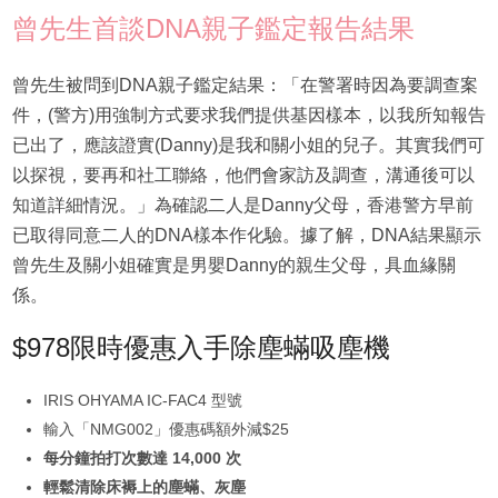
曾先生首談DNA親子鑑定報告結果
曾先生被問到DNA親子鑑定結果：「在警署時因為要調查案
件，(警方)用強制方式要求我們提供基因樣本，以我所知報告
已出了，應該證實(Danny)是我和關小姐的兒子。其實我們可
以探視，要再和社工聯絡，他們會家訪及調查，溝通後可以
知道詳細情況。」為確認二人是Danny父母，香港警方早前
已取得同意二人的DNA樣本作化驗。據了解，DNA結果顯示
曾先生及關小姐確實是男嬰Danny的親生父母，具血緣關
係。
$978限時優惠入手除塵蟎吸塵機
IRIS OHYAMA IC-FAC4 型號
輸入「NMG002」優惠碼額外減$25
每分鐘拍打次數達 14,000 次
輕鬆清除床褥上的塵蟎、灰塵