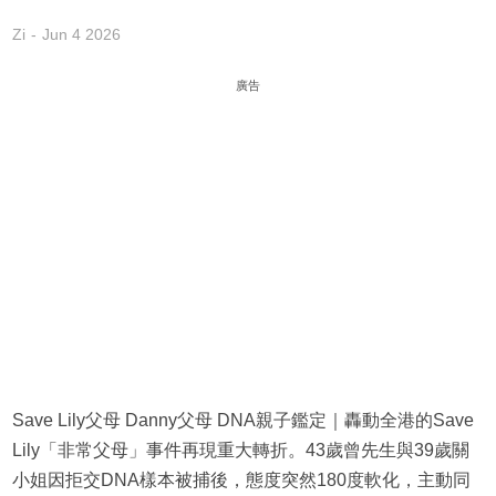
Zi
Jun 4 2026
廣告
Save Lily父母 Danny父母 DNA親子鑑定｜轟動全港的Save
Lily「非常父母」事件再現重大轉折。43歲曾先生與39歲關
小姐因拒交DNA樣本被捕後，態度突然180度軟化，主動同