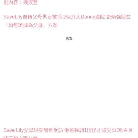
別內容：幾震驚
SaveLily自稱父母男女被捕 2個月大Danny送院 鄧炳強回答
「如無證據為父母」方案
廣告
Save Lily父母現身節目受訪 港爸強調1情況才肯交出DNA 首