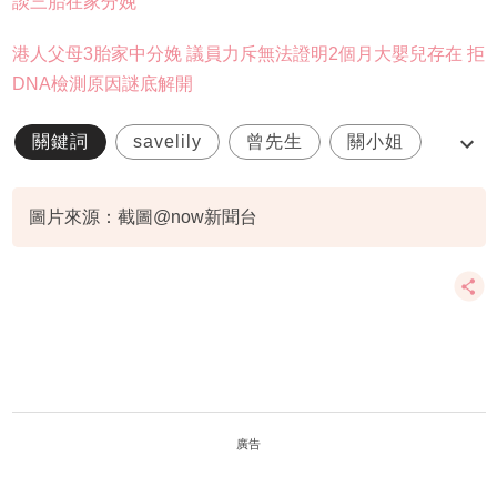
談三胎在家分娩
港人父母3胎家中分娩 議員力斥無法證明2個月大嬰兒存在 拒
DNA檢測原因謎底解開
關鍵詞
savelily
曾先生
關小姐
danny父母
圖片來源：截圖@now新聞台
廣告