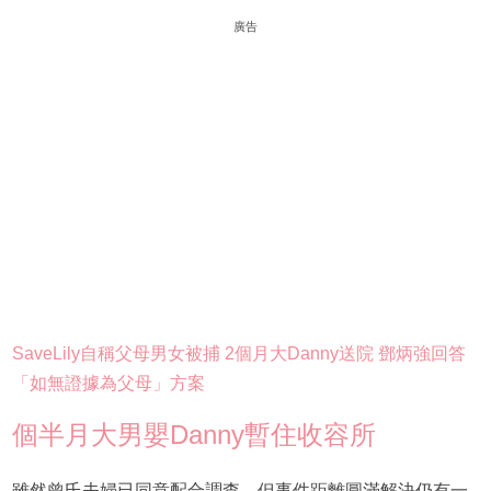
廣告
SaveLily自稱父母男女被捕 2個月大Danny送院 鄧炳強回答
「如無證據為父母」方案
個半月大男嬰Danny暫住收容所
雖然曾氏夫婦已同意配合調查，但事件距離圓滿解決仍有一