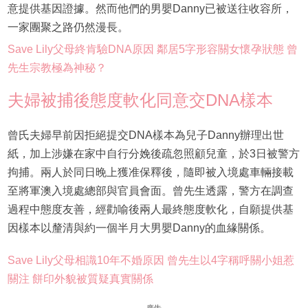
意提供基因證據。然而他們的男嬰Danny已被送往收容所，
一家團聚之路仍然漫長。
Save Lily父母終肯驗DNA原因 鄰居5字形容關女懷孕狀態 曾
先生宗教極為神秘？
夫婦被捕後態度軟化同意交DNA樣本
曾氏夫婦早前因拒絕提交DNA樣本為兒子Danny辦理出世
紙，加上涉嫌在家中自行分娩後疏忽照顧兒童，於3日被警方
拘捕。兩人於同日晚上獲准保釋後，隨即被入境處車輛接載
至將軍澳入境處總部與官員會面。曾先生透露，警方在調查
過程中態度友善，經勸喻後兩人最終態度軟化，自願提供基
因樣本以釐清與約一個半月大男嬰Danny的血緣關係。
Save Lily父母相識10年不婚原因 曾先生以4字稱呼關小姐惹
關注 餅印外貌被質疑真實關係