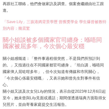
再跟社工聯絡，他們會做家訪及調查。個案會繼續由社工跟
進。
「Save Lily」三孩港媽背景學歷 曾獲獎學金 學生爆曾被教特
別內容：幾震驚
關小姐談被多個國家官司纏身：喺唔同
國家被屈多年，今次個心最安穩
關小姐感慨道：「整件事過程很突然，不是我們所預計到
的。」又指過往在不同國家都官司纏身，「坦白講，喺唔同
國家俾人屈咗咁多年」，但今次知道有傳媒和市民關心，
「今次個心係最安穩嘅」，又表示她和曾先生對事件有信
心。
關小姐又談及次女兒Lily的情況，表示自從2023年12月6日起
至今，她未曾與Lily見面或通話；期間僅透過瑞典方面取得女
兒照片，並由寄養家庭提交生活報告。