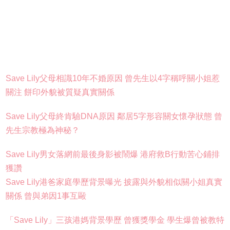
Save Lily父母相識10年不婚原因 曾先生以4字稱呼關小姐惹
關注 餅印外貌被質疑真實關係
Save Lily父母終肯驗DNA原因 鄰居5字形容關女懷孕狀態 曾
先生宗教極為神秘？
Save Lily男女落網前最後身影被鬧爆 港府救B行動苦心鋪排
獲讚
Save Lily港爸家庭學歷背景曝光 披露與外貌相似關小姐真實
關係 曾與弟因1事互毆
「Save Lily」三孩港媽背景學歷 曾獲獎學金 學生爆曾被教特