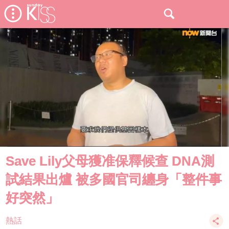
Save Lily父母獲准保釋候查 DNA測
試結果出爐 被多國官司纏身「整件事
好突然」
熱話