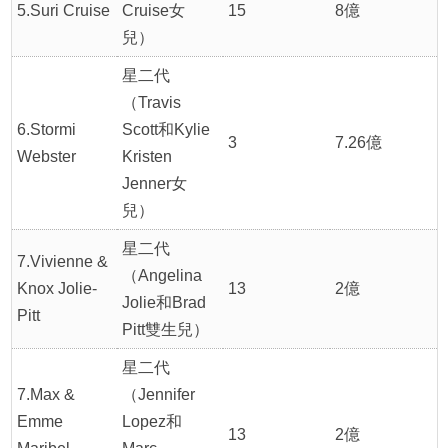
5.Suri Cruise
Cruise女
15
8億
兒）
星二代
（Travis
6.Stormi
Scott和Kylie
3
7.26億
Webster
Kristen
Jenner女
兒）
星二代
7.Vivienne &
（Angelina
Knox Jolie-
13
2億
Jolie和Brad
Pitt
Pitt雙生兒）
星二代
7.Max &
（Jennifer
Emme
Lopez和
13
2億