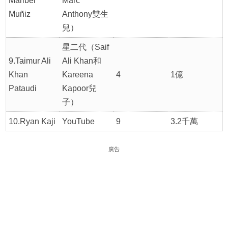
Maribel
Marc
Muñiz
Anthony雙生
兒）
星二代（Saif
9.Taimur Ali
Ali Khan和
Khan
Kareena
4
1億
Pataudi
Kapoor兒
子）
10.Ryan Kaji
YouTube
9
3.2千萬
廣告