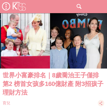
世界小富豪排名｜8歲喬治王子僅排
第2 榜首女孩多160億財產 附3招孩子
理財方法
育兒