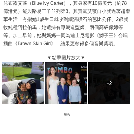
兒布露艾薇（Blue Ivy Carter），其身家有10億美元（約78
億港元）能與路易王子並列第3。其實露艾薇自小就過著超奢
華生活，有指她1歲生日就收到鑲滿鑽石的芭比公仔、2歲就
收純種阿拉伯馬，她還擁有專屬造型師、兩個高級保姆等
等。加上早前，她與媽媽一同為迪士尼電影《獅子王》合唱
插曲《Brown Skin Girl》，結果更奪得多個音樂奬項。
+2
+2
廣告