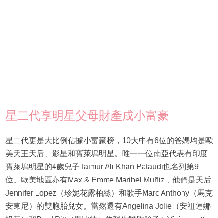
星二代享明星父母財產成小富豪
星二代更是大比例佔據小富豪榜，10大中有6位的爸媽均是歐
美天王天后、影星和寶萊塢明星。唯一一位南亞代表有印度
寶萊塢明星的4歲兒子Taimur Ali Khan Pataudi也名列第9
位。歐美地區亦有Max & Emme Maribel Muñiz，他們是天后
Jennifer Lopez（珍妮花露柏絲）和歌手Marc Anthony（馬克
安東尼）的雙胞胎兒女。當然還有Angelina Jolie（安祖蓮娜