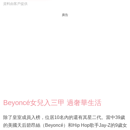
資料由客戶提供
廣告
Beyoncé女兒入三甲 過奢華生活
除了皇室成員入榜，位居10名內的還有其星二代。當中39歲
的美國天后碧昂絲（Beyoncé）和Hip Hop歌手Jay-Z的9歲女