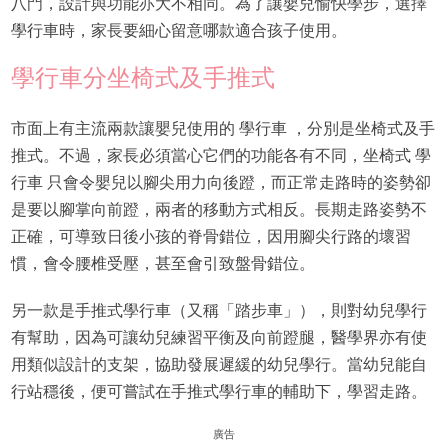
八門，設計與功能亦大不相同。為了讓嬰兒愉快學步，選擇
學行車時，家長要細心留意哪款適合孩子使用。
學行車分坐椅式及手推式
市面上有主流兩款讓嬰兒使用的 學行車 ，分別是坐椅式及手
推式。不過，家長必須當心它們的功能各有不同，坐椅式 學
行車 只會令嬰兒以腳尖用力向後蹬，而正常走路時的姿勢卻
是要以腳掌向前蹬，兩者的移動方式相反。長期走路姿勢不
正確，可導致日後小孩的脊骨錯位，因用腳尖行路的壞習
慣，會令腰椎受壓，甚至會引致盤骨錯位。
另一款是手推式學行車（又稱「踏步車」），則對幼兒學行
有幫助，因為可讓幼兒練習平衡及向前蹬腿，醫學界亦有使
用類似設計的支架，協助發展遲緩的幼兒學行。當幼兒能自
行站穩後，便可嘗試在手推式學行車的輔助下，學習走路。
廣告