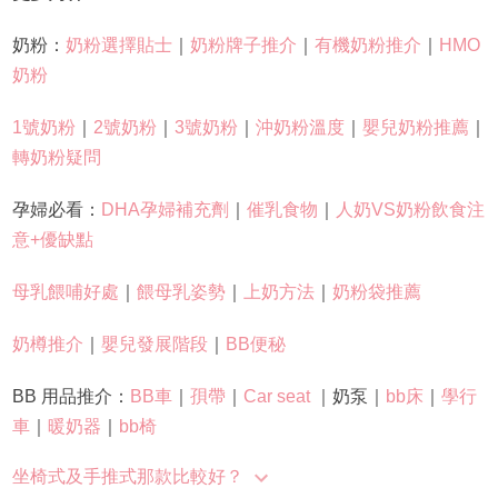
奶粉：
奶粉選擇貼士
｜
奶粉牌子推介
｜
有機奶粉推介
｜
HMO
奶粉
1號奶粉
｜
2號奶粉
｜
3號奶粉
｜
沖奶粉溫度
｜
嬰兒奶粉推薦
｜
轉奶粉疑問
孕婦必看：
DHA孕婦補充劑
｜
催乳食物
｜
人奶VS奶粉飲食注
意+優缺點
母乳餵哺好處
｜
餵母乳姿勢
｜
上奶方法
｜
奶粉袋推薦
奶樽推介
｜
嬰兒發展階段
｜
BB便秘
BB 用品推介：
BB車
｜
孭帶
｜
Car seat
｜奶泵｜
bb床
｜
學行
車
｜
暖奶器
｜
bb椅
坐椅式及手推式那款比較好？