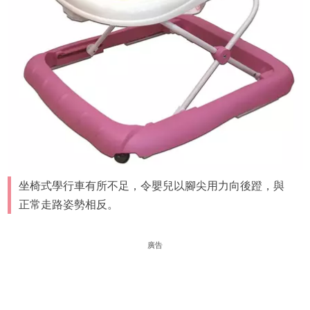
坐椅式學行車有所不足，令嬰兒以腳尖用力向後蹬，與
正常走路姿勢相反。
廣告