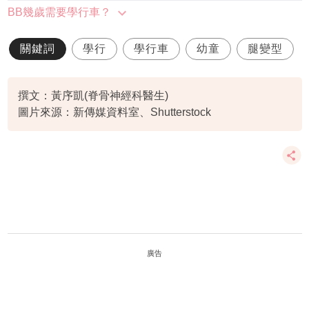
BB幾歲需要學行車？
關鍵詞
學行
學行車
幼童
腿變型
撰文：黃序凱(脊骨神經科醫生)
圖片來源：新傳媒資料室、Shutterstock
廣告