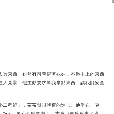
去買東西，雖然有揹帶揹著妹妹，不過手上的東西
途人見狀，他主動要求幫我拿點東西，讓我能安全
小工程師」，茶茶就很興奮的進去。他坐在「更
！Doo！要小心開閘啦！」本來那個爸爸走了過