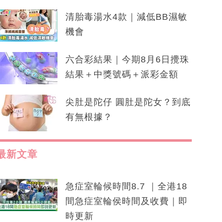
清胎毒湯水4款｜減低BB濕敏
機會
六合彩結果｜今期8月6日攪珠
結果＋中獎號碼＋派彩金額
尖肚是陀仔 圓肚是陀女？到底
有無根據？
最新文章
急症室輪候時間8.7 ｜全港18
間急症室輪侯時間及收費｜即
時更新