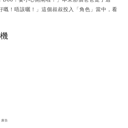
好嘅！唔該曬！」這個叔叔投入「角色」當中，看
塵機
廣告