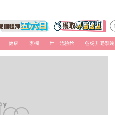
健康
專欄
世一體驗館
爸媽升呢學院