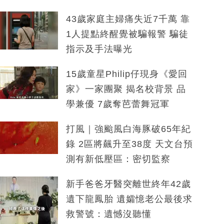
43歲家庭主婦痛失近7千萬 靠
1人提點終醒覺被騙報警 騙徒
指示及手法曝光
15歲童星Philip仔現身《愛回
家》一家團聚 揭名校背景 品
學兼優 7歲奪芭蕾舞冠軍
打風｜強颱風白海豚破65年紀
錄 2區將飆升至38度 天文台預
測有新低壓區：密切監察
新手爸爸牙醫突離世終年42歲
遺下龍鳳胎 遺孀憶老公最後求
救警號：遺憾沒聽懂