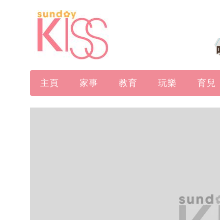
主頁
家事
教育
玩樂
育兒