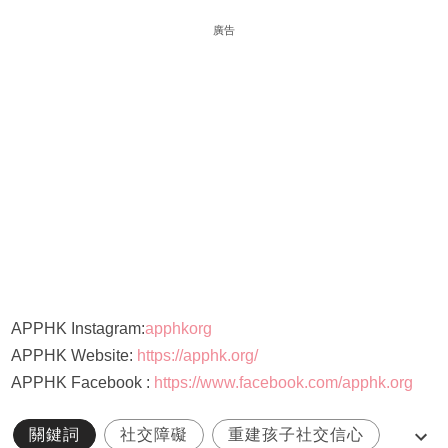
廣告
APPHK Instagram:
apphkorg
APPHK Website:
https://apphk.org/
APPHK Facebook :
https://www.facebook.com/apphk.org
關鍵詞
社交障礙
重建孩子社交信心