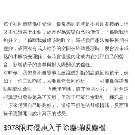
孩子在同儕關係中受傷，最常感到的就是不被朋友接納，但
又不知道甚麼出錯，於是容易質疑自己的價值：「係咪我唔
夠好？」「係咪我做錯咗啲咩？」這些負面想法如果長期被
壓抑，或因沒有成人給予的空間被聆聽整理時，便會以未成
熟的小腦袋去理解，有時會慢慢內化成內在批評自己的聲
音，影響孩子的自尊與對人際關係的信任。
有時候，我們會不自覺地以建議或判斷的語氣回應孩子，例
如：「你主動啲啦，人哋自然會同你玩」、「可能係你講嘢
唔啱聽先會咁」、「唔使理佢哋，搵其他朋友啦」。雖然這
些說話出發點是為了安慰，但孩子可能只會聽到一種訊息：
「原來係我自己唔夠好」。這樣不但無法舒緩情緒，反而讓
孩子更難開口說出真正的感受。
$978限時優惠入手除塵蟎吸塵機