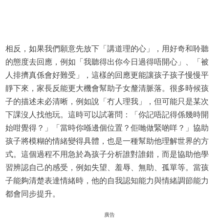
相反，如果我們願意先放下「講道理的心」，用好奇和聆聽
的態度去回應，例如「我聽得出你今日過得唔開心」、「被
人排擠真係會好難受」，這樣的回應更能讓孩子孩子慢慢平
靜下來，家長反能更大機會幫助子女釐清脈落。很多時候孩
子的描述未必清晰，例如說「冇人理我」，但可能只是某次
下課沒人找他玩。這時可以試著問：「你記唔記得係幾時開
始咁覺得？」「當時你喺邊個位置？佢哋做緊啲咩？」協助
孩子將模糊的情緒變得具體，也是一種幫助他理解世界的方
式。這個過程不用急於為孩子分析誰對誰錯，而是協助他學
習辨認自己的感受，例如失望、羞辱、無助、孤單等。當孩
子能夠清楚表達情緒時，他的自我認知能力與情緒調節能力
都會同步提升。
廣告