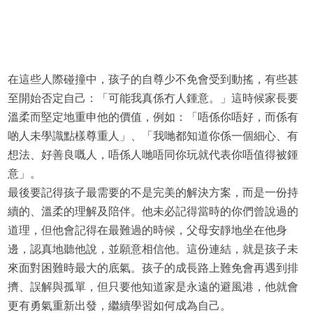
在這些人際碰撞中，孩子的自尊少不免會受到動搖，有些甚
至開始否定自己：「可能我真係冇人鍾意。」這時候家長要
溫柔而堅定地重申他的價值，例如：「唔係你唔好，而係有
啲人未學識點樣尊重人」、「我哋都知道你係一個細心、有
想法、好善良嘅人，唔係人哋唔同你玩就代表你唔值得被鍾
意」。
最後要記得孩子最需要的不是完美的解決方案，而是一份持
續的、溫柔的理解及陪伴。他未必記得當時的你們曾說過的
道理，但他會記得在最難過的時候，父母安靜地坐在他身
邊，認真地聽他說，並願意相信他。這份連結，就是孩子未
來面對困難時最大的底氣。孩子的成長路上難免會再遇到排
擠、誤解與孤單，但只要他知道家是永遠的避風港，他就會
更有勇氣重新出發，繼續學習如何成為自己。