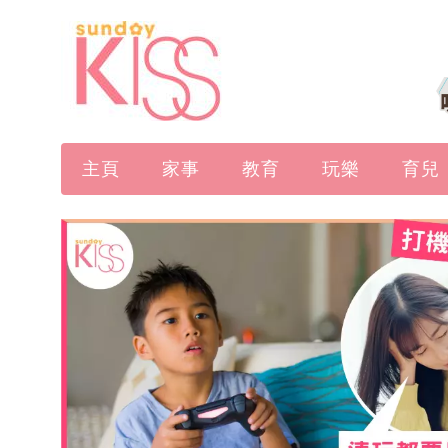
主頁
家事
教育
玩樂
育兒