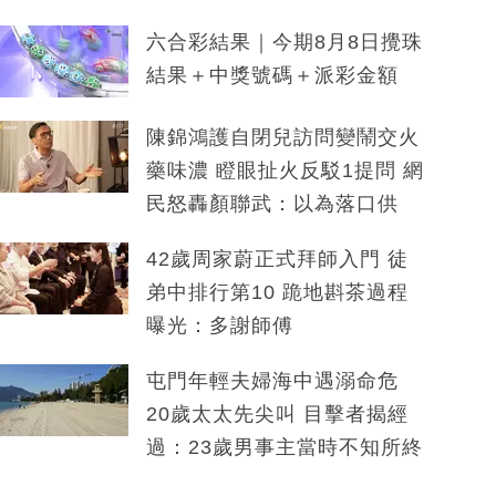
六合彩結果｜今期8月8日攪珠
結果＋中獎號碼＋派彩金額
陳錦鴻護自閉兒訪問變鬧交火
藥味濃 瞪眼扯火反駁1提問 網
民怒轟顏聯武：以為落口供
42歲周家蔚正式拜師入門 徒
弟中排行第10 跪地斟茶過程
曝光：多謝師傅
屯門年輕夫婦海中遇溺命危
20歲太太先尖叫 目擊者揭經
過：23歲男事主當時不知所終