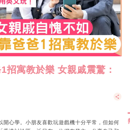
爸1招寓教於樂 女親戚震驚：
以開心學。小朋友喜歡玩遊戲機十分平常，但如何