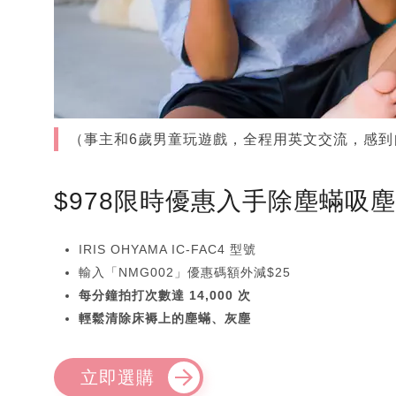
（事主和6歲男童玩遊戲，全程用英文交流，感到自愧不
$978限時優惠入手除塵蟎吸
IRIS OHYAMA IC-FAC4 型號
輸入「NMG002」優惠碼額外減$25
每分鐘拍打次數達 14,000 次
輕鬆清除床褥上的塵蟎、灰塵
立即選購