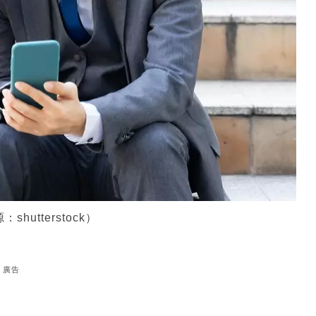
utterstock）
廣告