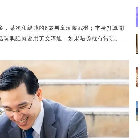
多，某次和親戚的6歲男童玩遊戲機；本身打算開
話玩嘅話就要用英文溝通，如果唔係就冇得玩。」