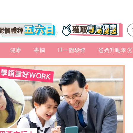
健康
專欄
世一體驗館
爸媽升呢學院