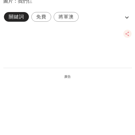
圖片：我們仨
關鍵詞
免費
將軍澳
消防及救護學院
開放日
廣告