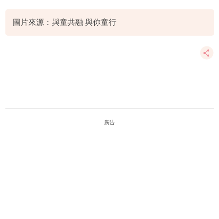
輕鐵親子活動
香港親子遊
圖片來源：與童共融 與你童行
廣告