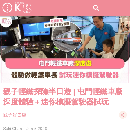
親子輕鐵探險半日遊 | 屯門輕鐵車廠
深度體驗＋迷你模擬駕駛器試玩
親子好去處
Suki Chan
Jun 5 2026