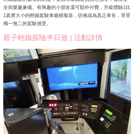
全與樂趣兼備。有興趣的小朋友還可額外付費，升級體驗1比
1真實大小的輕鐵駕駛車廂模擬器，彷彿成為真正車長，享受
獨一無二的駕駛感受。
親子輕鐵探險半日遊 | 活動詳情