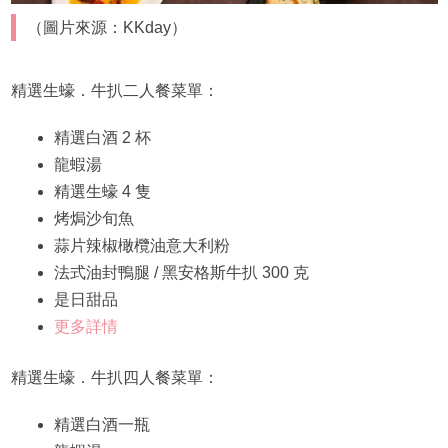
（圖片來源：KKday）
精選生蠔．牛扒二人餐菜單：
精選白酒 2 杯
龍蝦湯
精選生蠔 4 隻
烤焗沙旬魚
蒜片辣椒橄欖油意大利粉
法式油封鴨腿 / 黑安格斯牛扒 300 克
是日甜品
更多詳情
精選生蠔．牛扒四人餐菜單：
精選白酒一瓶