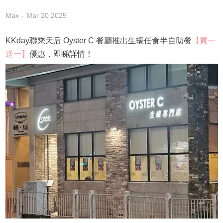
Max
Mar 20 2025
KKday聯乘天后 Oyster C 餐廳推出生蠔任食半自助餐
【買一
送一】
優惠，即睇詳情！