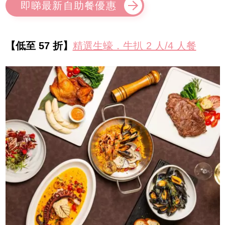
即睇最新自助餐優惠
【低至 57 折】
精選生蠔．牛扒 2 人/4 人餐