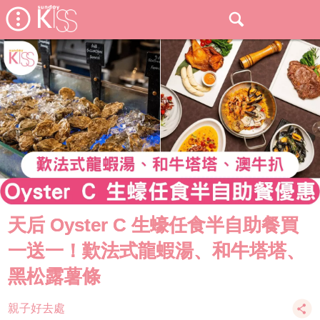
天后 Oyster C 生蠔任食半自助餐買
一送一！歎法式龍蝦湯、和牛塔塔、
黑松露薯條
親子好去處