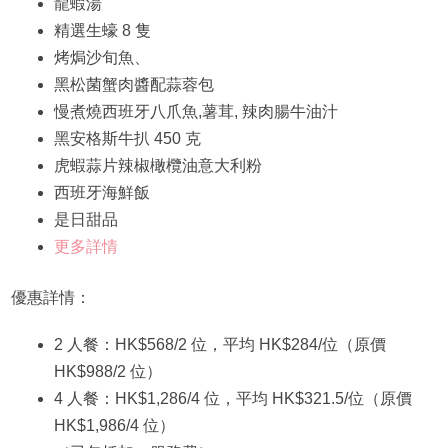
龍蝦湯
精選生蠔 8 隻
烤焗沙旬魚、
黑松菌蟹肉醬配蒜蓉包
慢煮燒西班牙八爪魚,薯茸, 辣肉腸牛油汁
黑安格斯牛扒 450 克
虎蝦蒜片辣椒橄欖油意大利粉
西班牙海鮮飯
是日甜品
更多詳情
優惠詳情：
2 人餐：HK$568/2 位，平均 HK$284/位（原價
HK$988/2 位）
4 人餐：HK$1,286/4 位，平均 HK$321.5/位（原價
HK$1,986/4 位）