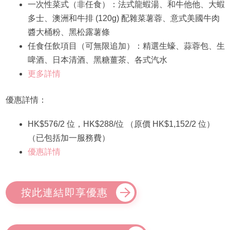
一次性菜式（非任食）：法式龍蝦湯、和牛他他、大蝦
多士、⁠澳洲和牛排 (120g) 配雜菜薯蓉、意式美國牛肉
醬大桶粉、黑松露薯條
任食任飲項目（可無限追加）：精選生蠔、蒜蓉包、生
啤酒、日本清酒、黑糖薑茶、各式汽水
更多詳情
優惠詳情：
HK$576/2 位，HK$288/位 （原價 HK$1,152/2 位）
（已包括加一服務費）
優惠詳情
按此連結即享優惠